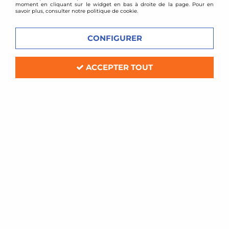
moment en cliquant sur le widget en bas à droite de la page. Pour en
savoir plus, consulter notre politique de cookie.
CONFIGURER
ACCEPTER TOUT
JOM
Support 1 manomètre
En stock
15,00 €
27,00 €
ACHAT RAPIDE