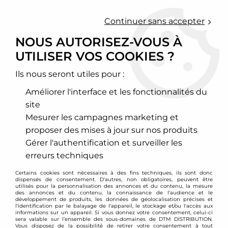
0
Continuer sans accepter
NOUS AUTORISEZ-VOUS À
UTILISER VOS COOKIES ?
Accueil
>
JOM
Ils nous seront utiles pour :
PRODUITS DE LA
Améliorer l'interface et les fonctionnalités du
MARQUE JOM
site
Mesurer les campagnes marketing et
proposer des mises à jour sur nos produits
12 articles sur
60
Gérer l'authentification et surveiller les
erreurs techniques
- 12 €
Certains cookies sont nécessaires à des fins techniques, ils sont donc
dispensés de consentement. D'autres, non obligatoires, peuvent être
utilisés pour la personnalisation des annonces et du contenu, la mesure
des annonces et du contenu, la connaissance de l'audience et le
développement de produits, les données de géolocalisation précises et
l'identification par le balayage de l'appareil, le stockage et/ou l'accès aux
informations sur un appareil. Si vous donnez votre consentement, celui-ci
sera valable sur l’ensemble des sous-domaines de DTM DISTRIBUTION.
Vous disposez de la possibilité de retirer votre consentement à tout