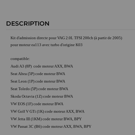
DESCRIPTION
Kit d'admission directe pour VAG 2.0L TFSI 200ch (à partir de 2005)
pour moteur ea113 avec turbo d'origine K03
compatible:
Audi A3 (8P) code moteur AXX, BWA
Seat Altea (5P) code moteur BWA
Seat Leon (1P) code moteur BWA
Seat Toledo (5P) code moteur BWA
Skoda Octavia (1Z) code moteur BWA
VW EOS (1F) code moteur BWA
VW Golf V GTi (1K) code moteur AXX, BWA
VW Jetta III (1KM) code moteur BWA, BPY
VW Passat 3C (B6) code moteur AXX, BWA, BPY