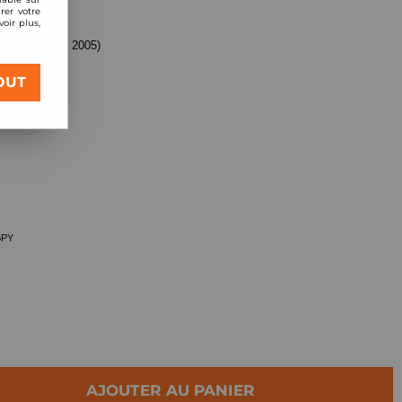
rer votre
oir plus,
 (à partir de 2005)
OUT
A, BPY
BPY
AJOUTER AU PANIER