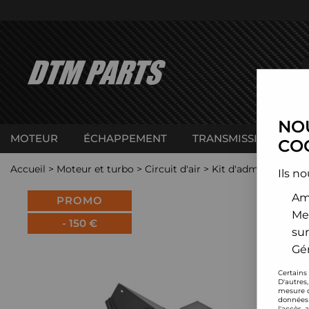
NOU
MOTEUR
ÉCHAPPEMENT
TRANSMISSION
C
COO
Accueil
>
Moteur et turbo
>
Circuit d'air
>
Kit d'admission dire
Ils no
Amé
PROMO
Me
-
150
€
sur
Gér
Certains
D'autres
mesure d
données 
l'accès 