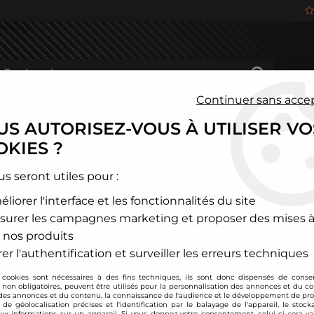
Continuer sans acce
S AUTORISEZ-VOUS À UTILISER VO
HÂSSIS
FREINAGE
HABITACLE
JANTES ALU
KIES ?
cte
>
Volkswagen
>
Passat 3C
>
Kit d'admission directe Pour mot
us seront utiles pour :
liorer l'interface et les fonctionnalités du site
TA TECHNIX
surer les campagnes marketing et proposer des mises à
Kit d'admission dir
 nos produits
(k03)
er l'authentification et surveiller les erreurs techniques
Soyez le premier à donner
 cookies sont nécessaires à des fins techniques, ils sont donc dispensés de cons
, non obligatoires, peuvent être utilisés pour la personnalisation des annonces et du co
199
,
00
€
TTC
es annonces et du contenu, la connaissance de l'audience et le développement de prod
au li
de géolocalisation précises et l'identification par le balayage de l'appareil, le stock
aux informations sur un appareil. Si vous donnez votre consentement, celui-ci sera va