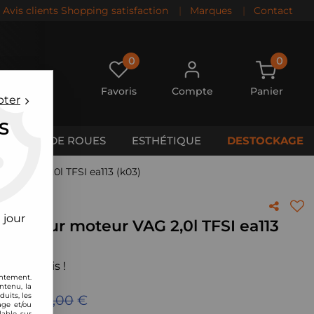
Avis clients Shopping satisfaction
|
Marques
|
Contact
0
0
Favoris
Compte
Panier
pter
S
CALES DE ROUES
ESTHÉTIQUE
DESTOCKAGE
eur VAG 2,0l TFSI ea113 (k03)
 jour
ecte Pour moteur VAG 2,0l TFSI ea113
 votre avis !
entement.
ntenu, la
uits, les
eu de
349,00
€
age et/ou
lable sur