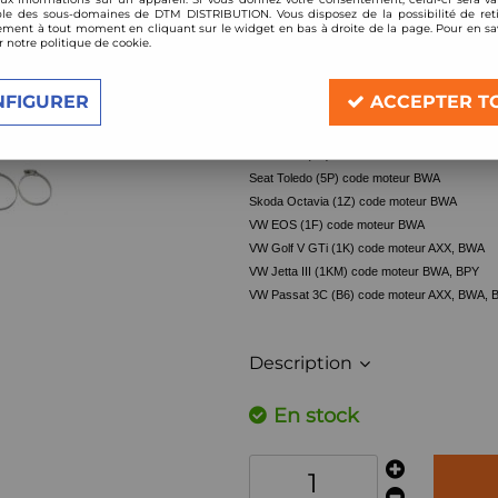
le des sous-domaines de DTM DISTRIBUTION. Vous disposez de la possibilité de reti
Réf. :
90VW001-1
ment à tout moment en cliquant sur le widget en bas à droite de la page. Pour en sav
r notre politique de cookie.
Admission directe pour 2.0L TFSI 200ch
compatible:
NFIGURER
ACCEPTER T
Audi A3 (8P) code moteur AXX, BWA
Seat Altea (5P) code moteur BWA
Seat Leon (1P) code moteur BWA
Seat Toledo (5P) code moteur BWA
Skoda Octavia (1Z) code moteur BWA
VW EOS (1F) code moteur BWA
VW Golf V GTi (1K) code moteur AXX, BWA
VW Jetta III (1KM) code moteur BW
VW Passat 3C (B6) code moteur AXX, BWA, 
Description
En stock