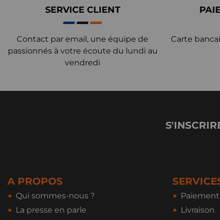
SERVICE CLIENT
PAI
Contact par email, une équipe de
Carte bancai
passionnés à votre écoute du lundi au
vendredi
S'INSCRIR
A PROPOS
SERVICE
Qui sommes-nous ?
Paiement 
La presse en parle
Livraison