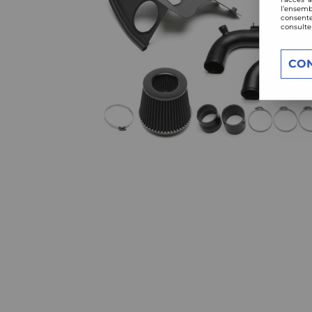
l’ensemb
consente
consulte
CO