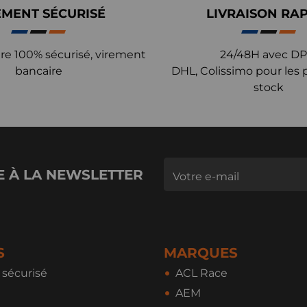
EMENT SÉCURISÉ
LIVRAISON RA
re 100% sécurisé, virement
24/48H avec DP
bancaire
DHL, Colissimo pour les 
stock
E À LA NEWSLETTER
S
MARQUES
sécurisé
ACL Race
AEM