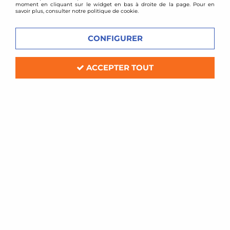
moment en cliquant sur le widget en bas à droite de la page. Pour en
savoir plus, consulter notre politique de cookie.
CONFIGURER
ACCEPTER TOUT
Goodridge
Flexibles de frein aviation Goodridge MINI
(R50/R52/R53) jusque 2003
En stock
82,08 €
ACHAT RAPIDE