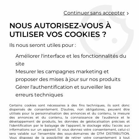
0
Continuer sans accepter
NOUS AUTORISEZ-VOUS À
UTILISER VOS COOKIES ?
Accueil
>
Freinage
>
Flexibles de frein aviation
>
Mini
Ils nous seront utiles pour :
MINI
Améliorer l'interface et les fonctionnalités du
site
Mesurer les campagnes marketing et
proposer des mises à jour sur nos produits
TRIER & FILTRER
Gérer l'authentification et surveiller les
erreurs techniques
9 articles sur
9
Certains cookies sont nécessaires à des fins techniques, ils sont donc
dispensés de consentement. D'autres, non obligatoires, peuvent être
utilisés pour la personnalisation des annonces et du contenu, la mesure
des annonces et du contenu, la connaissance de l'audience et le
développement de produits, les données de géolocalisation précises et
l'identification par le balayage de l'appareil, le stockage et/ou l'accès aux
informations sur un appareil. Si vous donnez votre consentement, celui-ci
sera valable sur l’ensemble des sous-domaines de DTM DISTRIBUTION.
Vous disposez de la possibilité de retirer votre consentement à tout