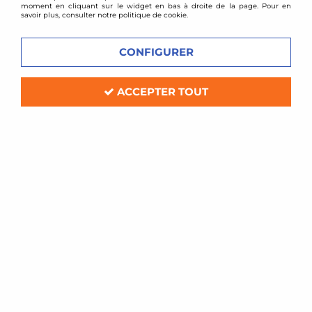
moment en cliquant sur le widget en bas à droite de la page. Pour en
savoir plus, consulter notre politique de cookie.
CONFIGURER
ACCEPTER TOUT
Goodridge
Flexibles de frein aviation Goodridge Skoda
Superb
Délai de livraison
82,08 €
ACHAT RAPIDE