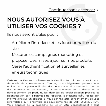
0
Continuer sans accepter
NOUS AUTORISEZ-VOUS À
UTILISER VOS COOKIES ?
Accueil
>
Freinage
>
Flexibles de frein aviation
>
Skoda
Ils nous seront utiles pour :
SKODA
Améliorer l'interface et les fonctionnalités du
site
Mesurer les campagnes marketing et
proposer des mises à jour sur nos produits
TRIER & FILTRER
Gérer l'authentification et surveiller les
erreurs techniques
5 articles sur
5
Certains cookies sont nécessaires à des fins techniques, ils sont donc
dispensés de consentement. D'autres, non obligatoires, peuvent être
utilisés pour la personnalisation des annonces et du contenu, la mesure
des annonces et du contenu, la connaissance de l'audience et le
développement de produits, les données de géolocalisation précises et
l'identification par le balayage de l'appareil, le stockage et/ou l'accès aux
informations sur un appareil. Si vous donnez votre consentement, celui-ci
sera valable sur l’ensemble des sous-domaines de DTM DISTRIBUTION.
Vous disposez de la possibilité de retirer votre consentement à tout