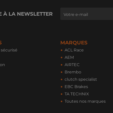
E À LA NEWSLETTER
S
MARQUES
sécurisé
ACL Race
AEM
ion
AIRTEC
Brembo
clutch specialist
EBC Brakes
TA TECHNIX
Toutes nos marques