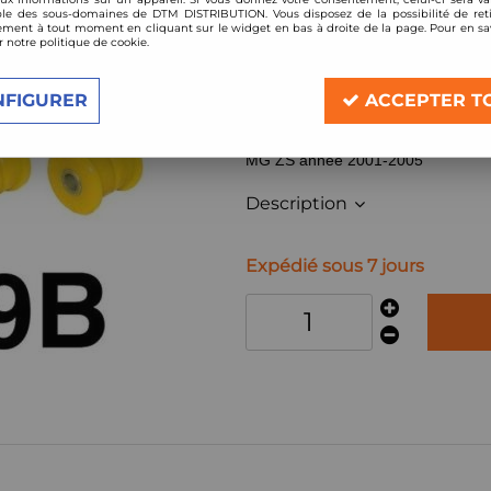
le des sous-domaines de DTM DISTRIBUTION. Vous disposez de la possibilité de reti
Réf. :
TG086019B_
ment à tout moment en cliquant sur le widget en bas à droite de la page. Pour en sav
r notre politique de cookie.
Silentblocs renforcés Polyurethane (
Fabricant: Strongflex
NFIGURER
ACCEPTER T
Compatible:
MG ZS année 2001-2005
Description
Expédié sous 7 jours