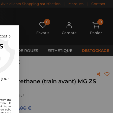
Avis clients Shopping satisfaction
|
Marques
|
Contact
0
0
Favoris
Compte
Panier
pter
S
CALES DE ROUES
ESTHÉTIQUE
DESTOCKAGE
 (2001-2005)
 jour
s Polyurethane (train avant) MG ZS
 votre avis !
entement.
ntenu, la
uits, les
eu de
350,00
€
age et/ou
lable sur