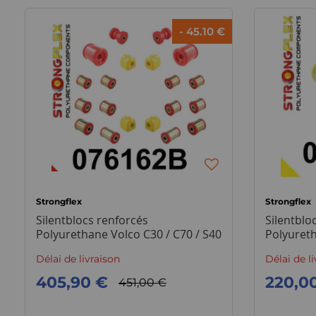
- 45.10 €
Strongflex
Strongflex
Silentblocs renforcés
Silentblo
Polyurethane Volco C30 / C70 / S40
Polyureth
/ V50
(train ava
Délai de livraison
Délai de l
405,90 €
220,0
451,00 €