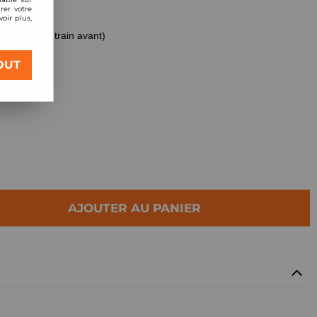
rer votre
oir plus,
kit complet train avant)
OUT
AJOUTER AU PANIER