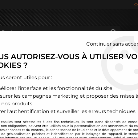
Continuer sans acce
S AUTORISEZ-VOUS À UTILISER VO
HÂSSIS
FREINAGE
HABITACLE
JANTES ALU
KIES ?
over MG
>
Silentbloc renforcés Polyurethane (train avant) MG ZS
us seront utiles pour :
liorer l'interface et les fonctionnalités du site
Strongflex
surer les campagnes marketing et proposer des mises à
Silentbloc renforcé
 nos produits
(2001-2005)
er l'authentification et surveiller les erreurs techniques
Soyez le premier à donner
 cookies sont nécessaires à des fins techniques, ils sont donc dispensés de cons
, non obligatoires, peuvent être utilisés pour la personnalisation des annonces et du co
332
,
50
€
TTC
es annonces et du contenu, la connaissance de l'audience et le développement de prod
au li
de géolocalisation précises et l'identification par le balayage de l'appareil, le stock
aux informations sur un appareil. Si vous donnez votre consentement, celui-ci sera va