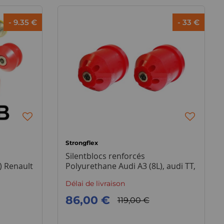
- 9.35 €
- 33 €
Strongflex
Silentblocs renforcés
) Renault
Polyurethane Audi A3 (8L), audi TT,
Seat Leon (1M) pour le train
Délai de livraison
arrière
86,00 €
119,00 €