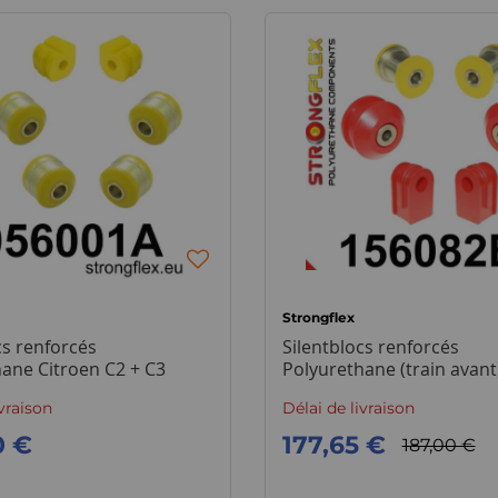
Strongflex
cs renforcés
Silentblocs renforcés
ane Citroen C2 + C3
Polyurethane (train avant
nt)
Clio 3 RS
ivraison
Délai de livraison
0 €
177,65 €
187,00 €