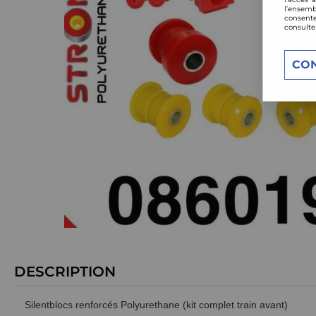
l’ensemb
consente
consulte
CO
DESCRIPTION
Silentblocs renforcés Polyurethane (kit complet train avant)