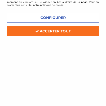
moment en cliquant sur le widget en bas à droite de la page. Pour en
savoir plus, consulter notre politique de cookie.
CONFIGURER
ACCEPTER TOUT
DTM PARTS turbo
Bi-Turbos hybride 700+ pour BMW
135i E88
Soyez le premier à donner votre avis !
1775
,
00
€
TTC
au lieu de
1996,00
€
Réf. :
FC17T