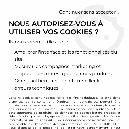
0
Continuer sans accepter
NOUS AUTORISEZ-VOUS À
UTILISER VOS COOKIES ?
Accueil
>
Moteur et turbo
>
Turbo et accessoires
>
Turbo Hybride (Upgrade)
>
BMW
>
Bi-Turbos hybride 700+ pour
BMW 135i E88
Ils nous seront utiles pour :
Améliorer l'interface et les fonctionnalités du
PROMO
-
220,99
€
site
Mesurer les campagnes marketing et
proposer des mises à jour sur nos produits
Gérer l'authentification et surveiller les
erreurs techniques
Certains cookies sont nécessaires à des fins techniques, ils sont donc
dispensés de consentement. D'autres, non obligatoires, peuvent être
utilisés pour la personnalisation des annonces et du contenu, la mesure
des annonces et du contenu, la connaissance de l'audience et le
développement de produits, les données de géolocalisation précises et
l'identification par le balayage de l'appareil, le stockage et/ou l'accès aux
informations sur un appareil. Si vous donnez votre consentement, celui-ci
sera valable sur l’ensemble des sous-domaines de DTM DISTRIBUTION.
Vous disposez de la possibilité de retirer votre consentement à tout