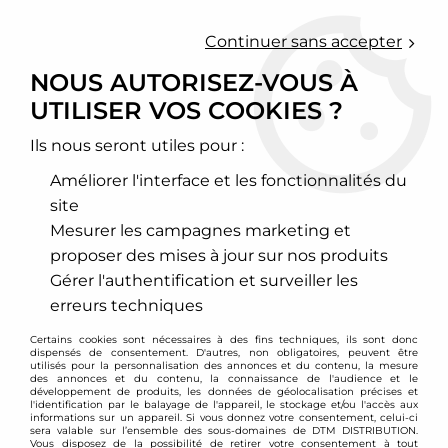
0
Continuer sans accepter
NOUS AUTORISEZ-VOUS À
UTILISER VOS COOKIES ?
Accueil
>
Chassis - Suspension
>
Ressorts courts
>
Volkswagen
>
Eos
>
Ressorts courts Volkswagen Eos / -50mm / -40mm
Ils nous seront utiles pour :
Améliorer l'interface et les fonctionnalités du
site
Mesurer les campagnes marketing et
proposer des mises à jour sur nos produits
Gérer l'authentification et surveiller les
erreurs techniques
Certains cookies sont nécessaires à des fins techniques, ils sont donc
dispensés de consentement. D'autres, non obligatoires, peuvent être
utilisés pour la personnalisation des annonces et du contenu, la mesure
des annonces et du contenu, la connaissance de l'audience et le
développement de produits, les données de géolocalisation précises et
l'identification par le balayage de l'appareil, le stockage et/ou l'accès aux
informations sur un appareil. Si vous donnez votre consentement, celui-ci
sera valable sur l’ensemble des sous-domaines de DTM DISTRIBUTION.
Vous disposez de la possibilité de retirer votre consentement à tout