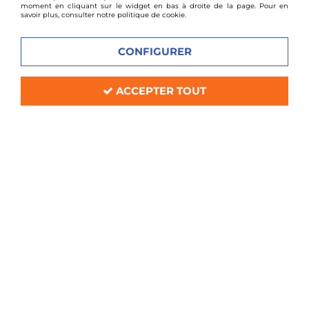
moment en cliquant sur le widget en bas à droite de la page. Pour en
savoir plus, consulter notre politique de cookie.
CONFIGURER
ACCEPTER TOUT
TA TECHNIX
Ressorts courts Volkswagen Eos /
-50mm / -40mm
Soyez le premier à donner votre avis !
210
,
00
€
TTC
Réf. :
EVOVW145F/1
4 ressorts courts pour rabaissement (2 avant -50mm
+ 2 arrière -40mm)