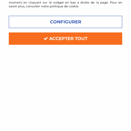
moment en cliquant sur le widget en bas à droite de la page. Pour en
savoir plus, consulter notre politique de cookie.
CONFIGURER
ACCEPTER TOUT
D2 Racing
Combinés filetés D2 Racing - Lancia Delta HF
Integrale
Délai de livraison
1049,00 €
1388,00 €
ACHAT RAPIDE
- 339 €