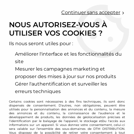
0
Continuer sans accepter
NOUS AUTORISEZ-VOUS À
UTILISER VOS COOKIES ?
Accueil
>
Chassis - Suspension
>
Amortisseurs Combinés filetés
>
Lancia
Ils nous seront utiles pour :
LANCIA
Améliorer l'interface et les fonctionnalités du
site
Mesurer les campagnes marketing et
proposer des mises à jour sur nos produits
TRIER & FILTRER
Gérer l'authentification et surveiller les
erreurs techniques
4 articles sur
4
Certains cookies sont nécessaires à des fins techniques, ils sont donc
dispensés de consentement. D'autres, non obligatoires, peuvent être
utilisés pour la personnalisation des annonces et du contenu, la mesure
des annonces et du contenu, la connaissance de l'audience et le
développement de produits, les données de géolocalisation précises et
- 339 €
l'identification par le balayage de l'appareil, le stockage et/ou l'accès aux
informations sur un appareil. Si vous donnez votre consentement, celui-ci
sera valable sur l’ensemble des sous-domaines de DTM DISTRIBUTION.
Vous disposez de la possibilité de retirer votre consentement à tout