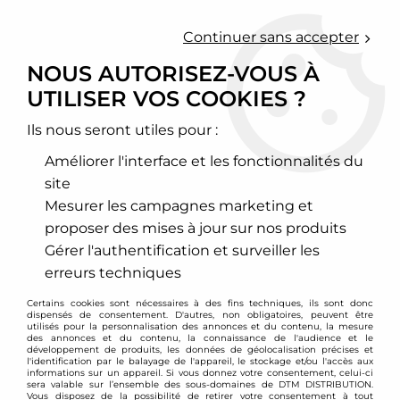
0
Continuer sans accepter
NOUS AUTORISEZ-VOUS À
UTILISER VOS COOKIES ?
Accueil
>
Chassis - Suspension
>
Bras réglables (Tie bar) Tirants de carrossage
Ils nous seront utiles pour :
BRAS RÉGLABLES (TIE
Améliorer l'interface et les fonctionnalités du
BAR) TIRANTS DE
site
Mesurer les campagnes marketing et
CARROSSAGE
proposer des mises à jour sur nos produits
Gérer l'authentification et surveiller les
erreurs techniques
Certains cookies sont nécessaires à des fins techniques, ils sont donc
AUDI
BMW
dispensés de consentement. D'autres, non obligatoires, peuvent être
utilisés pour la personnalisation des annonces et du contenu, la mesure
des annonces et du contenu, la connaissance de l'audience et le
développement de produits, les données de géolocalisation précises et
l'identification par le balayage de l'appareil, le stockage et/ou l'accès aux
informations sur un appareil. Si vous donnez votre consentement, celui-ci
sera valable sur l’ensemble des sous-domaines de DTM DISTRIBUTION.
Vous disposez de la possibilité de retirer votre consentement à tout