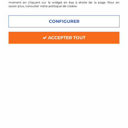
moment en cliquant sur le widget en bas à droite de la page. Pour en
informer auprès de notre service commercial.
savoir plus, consulter notre politique de cookie.
AUDI
CONFIGURER
BMW
ACCEPTER TOUT
VOIR TOUS LES
VOIR TOUS LES
PRODUITS
PRODUITS
FORD
HONDA