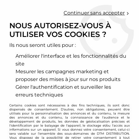
0
Continuer sans accepter
NOUS AUTORISEZ-VOUS À
UTILISER VOS COOKIES ?
Accueil
>
Chassis - Suspension
>
Barres anti-roulis
Ils nous seront utiles pour :
BARRES ANTI-ROULIS
Améliorer l'interface et les fonctionnalités du
site
LES BARRES ANTI-ROUILIS
Mesurer les campagnes marketing et
HAUTE PERFORMANCE CHEZ
proposer des mises à jour sur nos produits
DTM PARTS
Gérer l'authentification et surveiller les
Trouvez et commandez la barre anti-roulis qu’il vous
erreurs techniques
faut avec DTM PARTS Si vous avez besoin d’une
Certains cookies sont nécessaires à des fins techniques, ils sont donc
barre anti-roulis pour votre Volkswagen, Audi, BMW,
dispensés de consentement. D'autres, non obligatoires, peuvent être
Peugeot ou Toyota, vous êtes au bon endroit. DTM
utilisés pour la personnalisation des annonces et du contenu, la mesure
des annonces et du contenu, la connaissance de l'audience et le
PARTS vous présente une sélection d’articles de
développement de produits, les données de géolocalisation précises et
l'identification par le balayage de l'appareil, le stockage et/ou l'accès aux
première qualité aux meilleurs prix. Choisissez en
informations sur un appareil. Si vous donnez votre consentement, celui-ci
sera valable sur l’ensemble des sous-domaines de DTM DISTRIBUTION.
fonction de vos besoins et n’hésitez pas à vous
Vous disposez de la possibilité de retirer votre consentement à tout