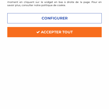
moment en cliquant sur le widget en bas à droite de la page. Pour en
savoir plus, consulter notre politique de cookie.
CONFIGURER
ACCEPTER TOUT
Driftmax
Cales de braquage grand angle Driftmax pour
Lexus IS200 et IS300
En stock
149,00 €
ACHAT RAPIDE