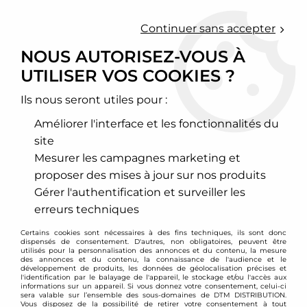
0
Continuer sans accepter
NOUS AUTORISEZ-VOUS À
UTILISER VOS COOKIES ?
Accueil
>
Chassis - Suspension
>
Kit grand angle pour drift
Ils nous seront utiles pour :
KIT GRAND ANGLE POUR
Améliorer l'interface et les fonctionnalités du
DRIFT
site
Mesurer les campagnes marketing et
proposer des mises à jour sur nos produits
TRIER & FILTRER
Gérer l'authentification et surveiller les
erreurs techniques
8 articles sur
8
Certains cookies sont nécessaires à des fins techniques, ils sont donc
dispensés de consentement. D'autres, non obligatoires, peuvent être
utilisés pour la personnalisation des annonces et du contenu, la mesure
des annonces et du contenu, la connaissance de l'audience et le
développement de produits, les données de géolocalisation précises et
l'identification par le balayage de l'appareil, le stockage et/ou l'accès aux
informations sur un appareil. Si vous donnez votre consentement, celui-ci
sera valable sur l’ensemble des sous-domaines de DTM DISTRIBUTION.
Vous disposez de la possibilité de retirer votre consentement à tout