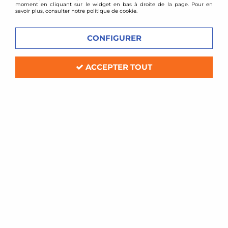
moment en cliquant sur le widget en bas à droite de la page. Pour en
savoir plus, consulter notre politique de cookie.
CONFIGURER
ACCEPTER TOUT
BMC
Filtre à air sport BMC pour VW New
Beetle 1,6l / 1,8l / 1,9l TDI
Soyez le premier à donner votre avis !
81
,
60
€
TTC
Réf. :
-159/01
Filtre à air Sport BMC de remplacement (pour boite à air d'origine)