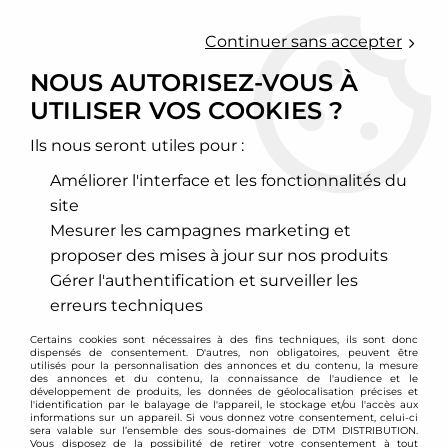
0
Continuer sans accepter
NOUS AUTORISEZ-VOUS À
UTILISER VOS COOKIES ?
Accueil
>
Moteur et turbo
>
Circuit d'air
>
Filtre à air sport
>
Volkswagen
>
New Beetle
>
Filtre à air sport BMC pour VW New
Beetle 1,6l / 1,8l / 1,9l TDI
Ils nous seront utiles pour :
Améliorer l'interface et les fonctionnalités du
site
Mesurer les campagnes marketing et
proposer des mises à jour sur nos produits
Gérer l'authentification et surveiller les
erreurs techniques
Certains cookies sont nécessaires à des fins techniques, ils sont donc
dispensés de consentement. D'autres, non obligatoires, peuvent être
utilisés pour la personnalisation des annonces et du contenu, la mesure
des annonces et du contenu, la connaissance de l'audience et le
développement de produits, les données de géolocalisation précises et
l'identification par le balayage de l'appareil, le stockage et/ou l'accès aux
informations sur un appareil. Si vous donnez votre consentement, celui-ci
sera valable sur l’ensemble des sous-domaines de DTM DISTRIBUTION.
Vous disposez de la possibilité de retirer votre consentement à tout