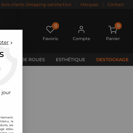
Avis clients Shopping satisfaction
|
Marques
|
Contact
0
0
Favoris
Compte
Panier
pter
S
CALES DE ROUES
ESTHÉTIQUE
DESTOCKAGE
 jour
entement.
ntenu, la
uits, les
age et/ou
lable sur