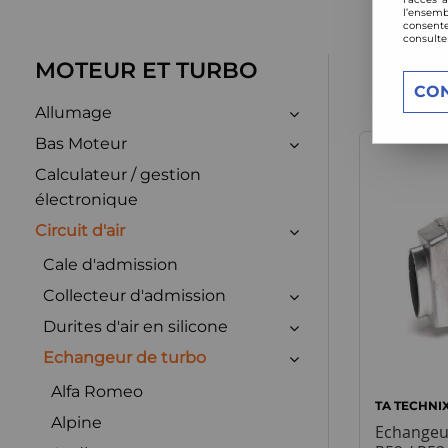
l’ensemb
consente
consulte
MOTEUR ET TURBO
CO
Allumage
Bas Moteur
Calculateur / gestion
électronique
Circuit d'air
Cale d'admission
Collecteur d'admission
Durites d'air en silicone
Echangeur de turbo
Alfa Romeo
TA TECHNI
Alpine
Echangeur