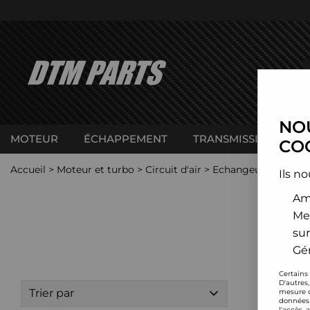
NOU
MOTEUR
ÉCHAPPEMENT
TRANSMISSION
C
COO
Accueil
>
Moteur et turbo
>
Circuit d'air
>
Echangeur de turbo
Ils no
Amé
Me
sur
Gér
Certains
D'autres
Trier par
mesure d
données 
l'accès 