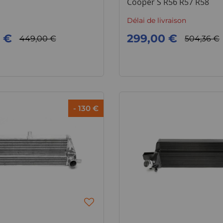
Cooper S R56 R57 R58
Délai de livraison
 €
299,00 €
449,00 €
504,36 €
- 130 €