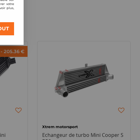
rer votre
oir plus,
OUT
- 205.36 €
Xtrem motorsport
ini
Echangeur de turbo Mini Cooper S