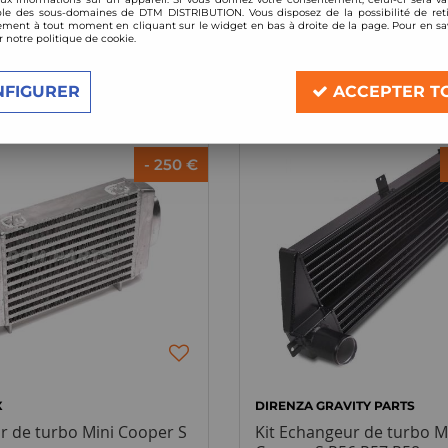
le des sous-domaines de DTM DISTRIBUTION. Vous disposez de la possibilité de reti
ment à tout moment en cliquant sur le widget en bas à droite de la page. Pour en sav
r notre politique de cookie.
11 articles sur
11
NFIGURER
ACCEPTER T
- 250 €
X
DIRENZA GRAVITY PARTS
 de turbo Mini Cooper S
Kit Echangeur de turbo M