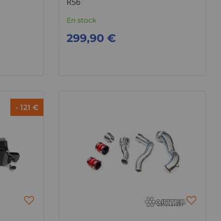
R56
En stock
299,90 €
- 121 €