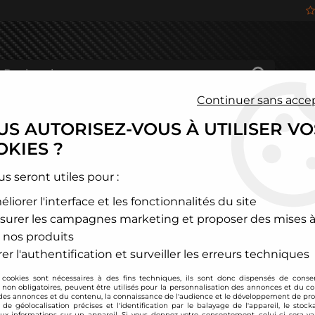
Continuer sans acce
S AUTORISEZ-VOUS À UTILISER VO
HÂSSIS
FREINAGE
HABITACLE
JANTES ALU
KIES ?
>
Mini
us seront utiles pour :
liorer l'interface et les fonctionnalités du site
MINI
surer les campagnes marketing et proposer des mises à
 nos produits
er l'authentification et surveiller les erreurs techniques
 cookies sont nécessaires à des fins techniques, ils sont donc dispensés de cons
, non obligatoires, peuvent être utilisés pour la personnalisation des annonces et du co
es annonces et du contenu, la connaissance de l'audience et le développement de prod
de géolocalisation précises et l'identification par le balayage de l'appareil, le stock
aux informations sur un appareil. Si vous donnez votre consentement, celui-ci sera va