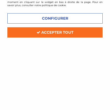
moment en cliquant sur le widget en bas à droite de la page. Pour en
savoir plus, consulter notre politique de cookie.
CONFIGURER
ACCEPTER TOUT
TA TECHNIX
Kit Echangeur de turbo Mazda RX-7 FC3S
En stock
359,00 €
489,00 €
ACHAT RAPIDE
- 120 €