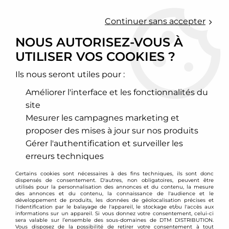
0
Continuer sans accepter
NOUS AUTORISEZ-VOUS À
UTILISER VOS COOKIES ?
Accueil
>
Moteur et turbo
>
Circuit d'air
>
Echangeur de turbo
>
Mazda
Ils nous seront utiles pour :
MAZDA
Améliorer l'interface et les fonctionnalités du
site
Mesurer les campagnes marketing et
proposer des mises à jour sur nos produits
TRIER & FILTRER
Gérer l'authentification et surveiller les
erreurs techniques
6 articles sur
6
Certains cookies sont nécessaires à des fins techniques, ils sont donc
dispensés de consentement. D'autres, non obligatoires, peuvent être
utilisés pour la personnalisation des annonces et du contenu, la mesure
des annonces et du contenu, la connaissance de l'audience et le
développement de produits, les données de géolocalisation précises et
- 130 €
l'identification par le balayage de l'appareil, le stockage et/ou l'accès aux
informations sur un appareil. Si vous donnez votre consentement, celui-ci
sera valable sur l’ensemble des sous-domaines de DTM DISTRIBUTION.
Vous disposez de la possibilité de retirer votre consentement à tout