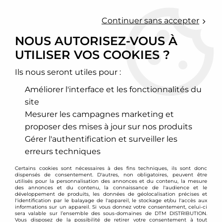
0
Continuer sans accepter
NOUS AUTORISEZ-VOUS À
UTILISER VOS COOKIES ?
Accueil
>
Moteur et turbo
>
Circuit d'air
>
Echangeur de turbo
>
Mercedes
Ils nous seront utiles pour :
MERCEDES
Améliorer l'interface et les fonctionnalités du
site
Mesurer les campagnes marketing et
proposer des mises à jour sur nos produits
TRIER & FILTRER
Gérer l'authentification et surveiller les
erreurs techniques
8 articles sur
8
Certains cookies sont nécessaires à des fins techniques, ils sont donc
dispensés de consentement. D'autres, non obligatoires, peuvent être
utilisés pour la personnalisation des annonces et du contenu, la mesure
des annonces et du contenu, la connaissance de l'audience et le
développement de produits, les données de géolocalisation précises et
- 130 €
l'identification par le balayage de l'appareil, le stockage et/ou l'accès aux
informations sur un appareil. Si vous donnez votre consentement, celui-ci
sera valable sur l’ensemble des sous-domaines de DTM DISTRIBUTION.
Vous disposez de la possibilité de retirer votre consentement à tout