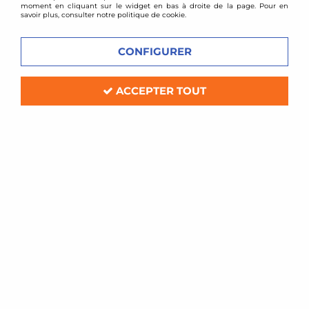
moment en cliquant sur le widget en bas à droite de la page. Pour en
savoir plus, consulter notre politique de cookie.
CONFIGURER
ACCEPTER TOUT
TA TECHNIX
Kit Echangeur de turbo Mercedes Classe C
W204 / E W212 180 200
En stock
369,00 €
499,00 €
ACHAT RAPIDE
- 170 €