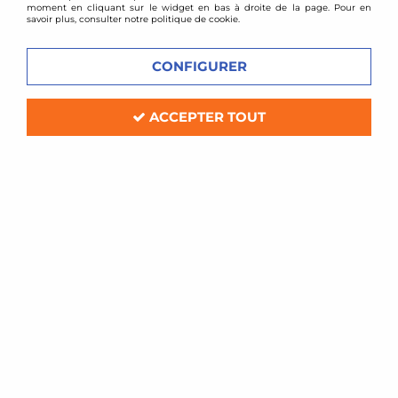
moment en cliquant sur le widget en bas à droite de la page. Pour en
accessoires mécaniques permettant d’optimiser la
savoir plus, consulter notre politique de cookie.
suspension de votre auto.
CONFIGURER
AMORTISSEURS
BARRE ANTI
COMBINÉS FILETÉS
RAPPROCHEMENT
ACCEPTER TOUT
VOIR TOUS LES
VOIR TOUS LES
PRODUITS
PRODUITS
BARRES ANTI-
BIELLETTES
ROULIS
RÉGLABLES