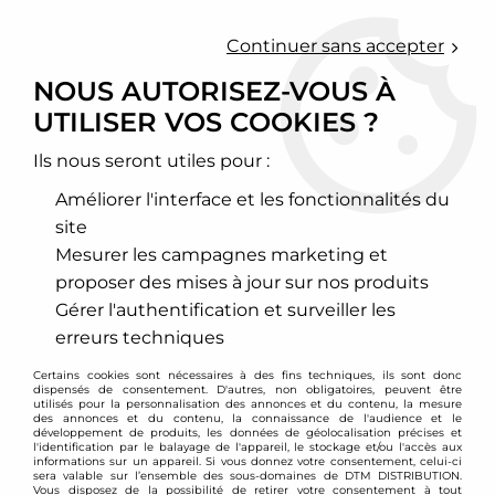
0
Continuer sans accepter
NOUS AUTORISEZ-VOUS À
UTILISER VOS COOKIES ?
Accueil
>
Chassis - Suspension
>
Test page filtrée
Ils nous seront utiles pour :
TEST PAGE FILTRÉE
Améliorer l'interface et les fonctionnalités du
site
AVEC DTM PARTS, CHOISISSEZ
Mesurer les campagnes marketing et
DES ACCESSOIRES CHASSIS &
proposer des mises à jour sur nos produits
SUSPENSIONS PREMIUMS
Gérer l'authentification et surveiller les
Pour améliorer la tenue de route de votre véhicule.
erreurs techniques
Pour ajuster la hauteur des amortisseurs à votre
Certains cookies sont nécessaires à des fins techniques, ils sont donc
guise. Pour optimiser les suspensions de votre
dispensés de consentement. D'autres, non obligatoires, peuvent être
voiture. Pour en sécuriser l’habitacle et le châssis. Et,
utilisés pour la personnalisation des annonces et du contenu, la mesure
des annonces et du contenu, la connaissance de l'audience et le
plus généralement, pour transformer votre véhicule
développement de produits, les données de géolocalisation précises et
l'identification par le balayage de l'appareil, le stockage et/ou l'accès aux
en une redoutable bête de drift. DTM Parts vous
informations sur un appareil. Si vous donnez votre consentement, celui-ci
sera valable sur l’ensemble des sous-domaines de DTM DISTRIBUTION.
propose une sélection choisie des meilleurs
Vous disposez de la possibilité de retirer votre consentement à tout