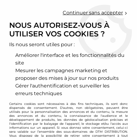
0
Continuer sans accepter
NOUS AUTORISEZ-VOUS À
UTILISER VOS COOKIES ?
Accueil
>
Moteur et turbo
>
Circuit d'air
>
Echangeur de turbo
>
Nissan
>
200SX (S13)
Ils nous seront utiles pour :
200SX (S13)
Améliorer l'interface et les fonctionnalités du
site
Mesurer les campagnes marketing et
proposer des mises à jour sur nos produits
TRIER & FILTRER
Gérer l'authentification et surveiller les
erreurs techniques
1 article sur
1
Certains cookies sont nécessaires à des fins techniques, ils sont donc
dispensés de consentement. D'autres, non obligatoires, peuvent être
utilisés pour la personnalisation des annonces et du contenu, la mesure
des annonces et du contenu, la connaissance de l'audience et le
développement de produits, les données de géolocalisation précises et
- 68 €
l'identification par le balayage de l'appareil, le stockage et/ou l'accès aux
informations sur un appareil. Si vous donnez votre consentement, celui-ci
sera valable sur l’ensemble des sous-domaines de DTM DISTRIBUTION.
Vous disposez de la possibilité de retirer votre consentement à tout