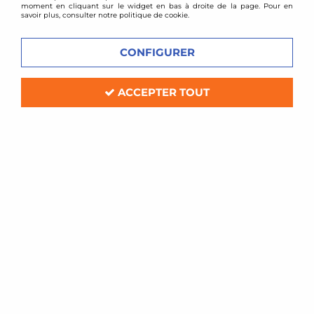
moment en cliquant sur le widget en bas à droite de la page. Pour en
savoir plus, consulter notre politique de cookie.
CONFIGURER
ACCEPTER TOUT
TA TECHNIX
Kit Echangeur de turbo Nissan 200sx S13
En stock
329,00 €
397,00 €
ACHAT RAPIDE
1 article sur
1