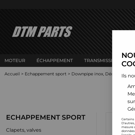
NOU
MOTEUR
ÉCHAPPEMENT
TRANSMISSION
C
COO
Accueil
>
Echappement sport
>
Downpipe inox, Décata et cat
Ils no
Amé
Me
sur
Gér
ECHAPPEMENT SPORT
Certains
D'autres
mesure d
Clapets, valves
données 
l'accès 