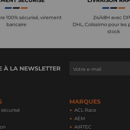
EMENT SÉCURISÉ
LIVRAISON RA
re 100% sécurisé, virement
24/48H avec DP
bancaire
DHL, Colissimo pour les 
stock
E À LA NEWSLETTER
S
MARQUES
sécurisé
ACL Race
AEM
ion
AIRTEC