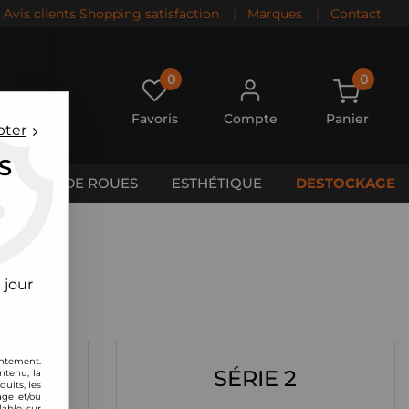
Avis clients Shopping satisfaction
|
Marques
|
Contact
0
0
Favoris
Compte
Panier
pter
S
CALES DE ROUES
ESTHÉTIQUE
DESTOCKAGE
 jour
entement.
SÉRIE 2
ntenu, la
uits, les
age et/ou
lable sur