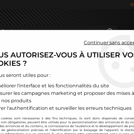
Continuer sans acce
S AUTORISEZ-VOUS À UTILISER VO
HÂSSIS
FREINAGE
HABITACLE
JANTES ALU
KIES ?
a sport
>
Bmw
us seront utiles pour :
liorer l'interface et les fonctionnalités du site
BMW
surer les campagnes marketing et proposer des mises à
 nos produits
er l'authentification et surveiller les erreurs techniques
 cookies sont nécessaires à des fins techniques, ils sont donc dispensés de cons
I8
SÉRIE 1
, non obligatoires, peuvent être utilisés pour la personnalisation des annonces et du co
es annonces et du contenu, la connaissance de l'audience et le développement de prod
de géolocalisation précises et l'identification par le balayage de l'appareil, le stock
aux informations sur un appareil. Si vous donnez votre consentement, celui-ci sera va