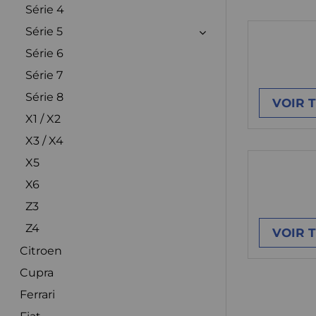
Série 4
Série 5
Série 6
Série 7
Série 8
VOIR 
X1 / X2
X3 / X4
X5
X6
Z3
Z4
VOIR 
Citroen
Cupra
Ferrari