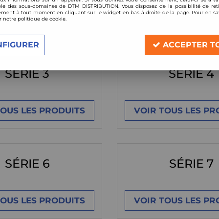
le des sous-domaines de DTM DISTRIBUTION. Vous disposez de la possibilité de reti
ment à tout moment en cliquant sur le widget en bas à droite de la page. Pour en sav
TOUS LES PRODUITS
r notre politique de cookie.
VOIR TOUS LES PR
NFIGURER
ACCEPTER T
SÉRIE 3
SÉRIE 4
TOUS LES PRODUITS
VOIR TOUS LES PR
SÉRIE 6
SÉRIE 7
TOUS LES PRODUITS
VOIR TOUS LES PR