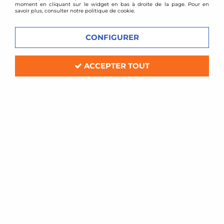
moment en cliquant sur le widget en bas à droite de la page. Pour en
savoir plus, consulter notre politique de cookie.
VOIR TOUS LES
VOIR TOUS LES
CONFIGURER
PRODUITS
PRODUITS
ACCEPTER TOUT
GTR
PRIMERA
VOIR TOUS LES
VOIR TOUS LES
PRODUITS
PRODUITS