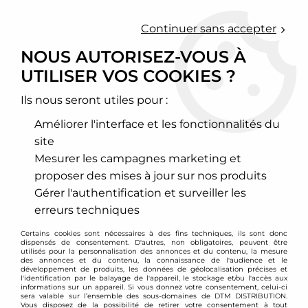
0
Continuer sans accepter
NOUS AUTORISEZ-VOUS À
UTILISER VOS COOKIES ?
Accueil
>
Echappement sport
>
Downpipe inox, Décata et cata sport
>
Nissan
Ils nous seront utiles pour :
NISSAN
Améliorer l'interface et les fonctionnalités du
site
Mesurer les campagnes marketing et
proposer des mises à jour sur nos produits
100NX
200SX
Gérer l'authentification et surveiller les
erreurs techniques
Certains cookies sont nécessaires à des fins techniques, ils sont donc
VOIR TOUS LES
VOIR TOUS LES
dispensés de consentement. D'autres, non obligatoires, peuvent être
PRODUITS
PRODUITS
utilisés pour la personnalisation des annonces et du contenu, la mesure
des annonces et du contenu, la connaissance de l'audience et le
développement de produits, les données de géolocalisation précises et
l'identification par le balayage de l'appareil, le stockage et/ou l'accès aux
informations sur un appareil. Si vous donnez votre consentement, celui-ci
sera valable sur l’ensemble des sous-domaines de DTM DISTRIBUTION.
350Z
370Z
Vous disposez de la possibilité de retirer votre consentement à tout