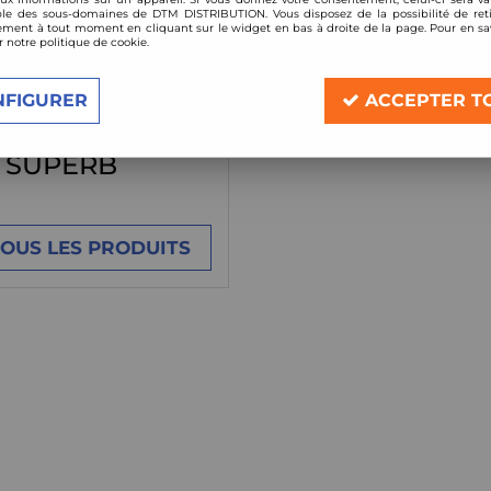
le des sous-domaines de DTM DISTRIBUTION. Vous disposez de la possibilité de reti
ment à tout moment en cliquant sur le widget en bas à droite de la page. Pour en sav
TOUS LES PRODUITS
r notre politique de cookie.
VOIR TOUS LES PR
NFIGURER
ACCEPTER T
SUPERB
TOUS LES PRODUITS