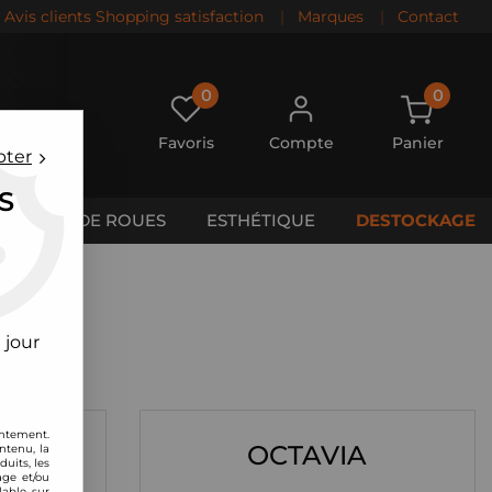
Avis clients Shopping satisfaction
|
Marques
|
Contact
0
0
Favoris
Compte
Panier
pter
S
CALES DE ROUES
ESTHÉTIQUE
DESTOCKAGE
 jour
entement.
IAQ
OCTAVIA
ntenu, la
uits, les
age et/ou
lable sur