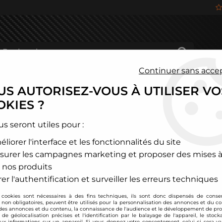
Continuer sans acce
S AUTORISEZ-VOUS À UTILISER VO
HÂSSIS
FREINAGE
HABITACLE
JANTES ALU
KIES ?
a sport
>
Skoda
us seront utiles pour :
liorer l'interface et les fonctionnalités du site
SKODA
surer les campagnes marketing et proposer des mises à
 nos produits
er l'authentification et surveiller les erreurs techniques
 cookies sont nécessaires à des fins techniques, ils sont donc dispensés de cons
FABIA
KAROQ, KOD
, non obligatoires, peuvent être utilisés pour la personnalisation des annonces et du co
es annonces et du contenu, la connaissance de l'audience et le développement de prod
de géolocalisation précises et l'identification par le balayage de l'appareil, le stock
aux informations sur un appareil. Si vous donnez votre consentement, celui-ci sera va