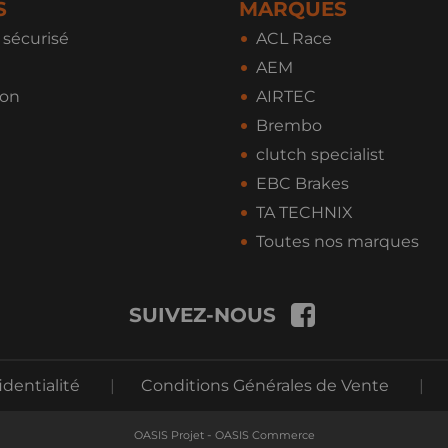
S
MARQUES
sécurisé
ACL Race
AEM
ion
AIRTEC
Brembo
clutch specialist
EBC Brakes
TA TECHNIX
Toutes nos marques
SUIVEZ-NOUS
identialité
|
Conditions Générales de Vente
|
-
OASIS Projet
OASIS Commerce