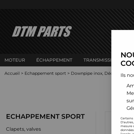
NOU
MOTEUR
ÉCHAPPEMENT
TRANSMISSION
C
COO
Accueil
>
Echappement sport
>
Downpipe inox, Décata et cat
Ils no
Amé
Me
sur
Gér
ECHAPPEMENT SPORT
Certains
D'autres
mesure d
Clapets, valves
données 
l'accès 