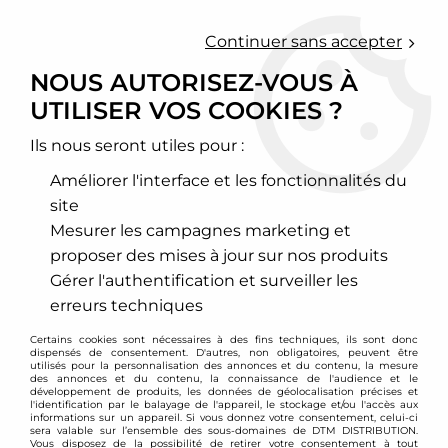
0
Continuer sans accepter
NOUS AUTORISEZ-VOUS À
UTILISER VOS COOKIES ?
Accueil
>
Echappement sport
>
Downpipe inox, Décata et cata sport
>
Mini
Ils nous seront utiles pour :
MINI
Améliorer l'interface et les fonctionnalités du
site
Mesurer les campagnes marketing et
proposer des mises à jour sur nos produits
TRIER & FILTRER
Gérer l'authentification et surveiller les
erreurs techniques
11 articles sur
11
Certains cookies sont nécessaires à des fins techniques, ils sont donc
dispensés de consentement. D'autres, non obligatoires, peuvent être
utilisés pour la personnalisation des annonces et du contenu, la mesure
des annonces et du contenu, la connaissance de l'audience et le
développement de produits, les données de géolocalisation précises et
- 40 €
l'identification par le balayage de l'appareil, le stockage et/ou l'accès aux
informations sur un appareil. Si vous donnez votre consentement, celui-ci
sera valable sur l’ensemble des sous-domaines de DTM DISTRIBUTION.
Vous disposez de la possibilité de retirer votre consentement à tout