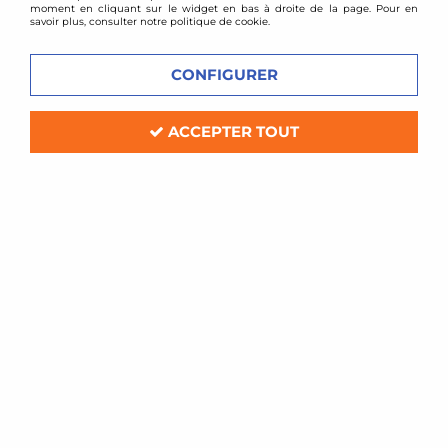
moment en cliquant sur le widget en bas à droite de la page. Pour en
savoir plus, consulter notre politique de cookie.
CONFIGURER
ACCEPTER TOUT
TA TECHNIX
Downpipe décata Mini Cooper S R56
Délai de livraison
179,00 €
219,00 €
ACHAT RAPIDE
- 49 €