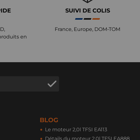
PIDE
SUIVI DE COLIS
D,
France, Europe, DOM-TOM
produits en
BLOG
Le moteur 2,0l TFSI EA113
Détails du moteur 2,0l TFSI EA888