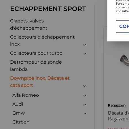
l’ensemb
ECHAPPEMENT SPORT
consente
consulte
Clapets, valves
CO
d'échappement
Collecteurs d'échappement
inox
Collecteurs pour turbo
Detrompeur de sonde
lambda
Downpipe inox, Décata et
cata sport
Alfa Romeo
Audi
Ragazzon
Décata d
Bmw
Ragazzon 
Citroen