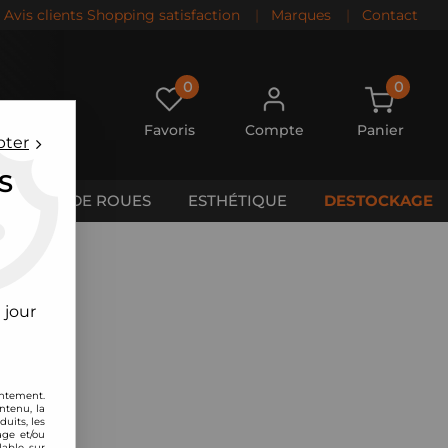
Avis clients Shopping satisfaction
|
Marques
|
Contact
0
0
Favoris
Compte
Panier
pter
S
CALES DE ROUES
ESTHÉTIQUE
DESTOCKAGE
 jour
entement.
ntenu, la
uits, les
age et/ou
lable sur