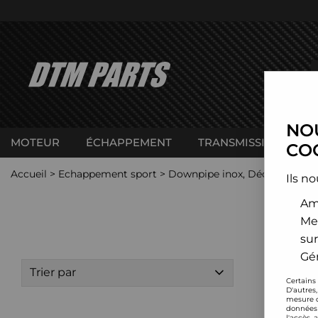
NOU
MOTEUR
ÉCHAPPEMENT
TRANSMISSION
C
COO
Accueil
>
Echappement sport
>
Downpipe inox, Décata et cat
Ils no
Amé
Me
sur
Gér
Trier par
Certains
D'autres
mesure d
données 
l'accès 