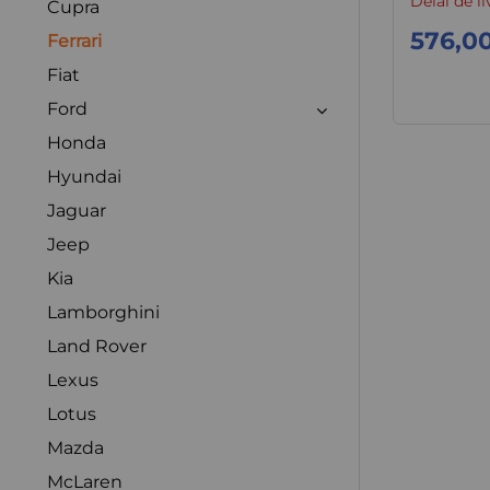
Délai de li
Cupra
576,0
Ferrari
Fiat
Ford
Honda
Hyundai
Jaguar
Jeep
Kia
Lamborghini
Land Rover
Lexus
Lotus
Mazda
McLaren