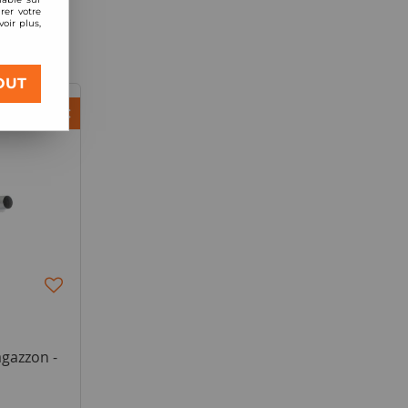
rer votre
oir plus,
OUT
- 60 €
agazzon -