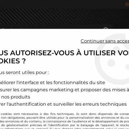
Continuer sans acce
S AUTORISEZ-VOUS À UTILISER VO
HÂSSIS
FREINAGE
HABITACLE
JANTES ALU
KIES ?
a sport
>
Ferrari
us seront utiles pour :
liorer l'interface et les fonctionnalités du site
FERRARI
surer les campagnes marketing et proposer des mises à
 nos produits
er l'authentification et surveiller les erreurs techniques
 cookies sont nécessaires à des fins techniques, ils sont donc dispensés de cons
, non obligatoires, peuvent être utilisés pour la personnalisation des annonces et du co
es annonces et du contenu, la connaissance de l'audience et le développement de prod
de géolocalisation précises et l'identification par le balayage de l'appareil, le stock
aux informations sur un appareil. Si vous donnez votre consentement, celui-ci sera va