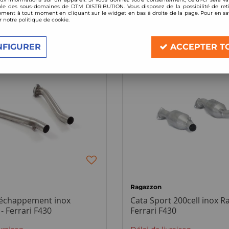
le des sous-domaines de DTM DISTRIBUTION. Vous disposez de la possibilité de reti
ment à tout moment en cliquant sur le widget en bas à droite de la page. Pour en sav
2 articles sur
2
r notre politique de cookie.
NFIGURER
ACCEPTER T
- 24 €
Ragazzon
'échappement inox
Cata Sport 200cell inox R
- Ferrari F430
Ferrari F430