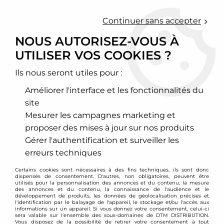
0
Continuer sans accepter
NOUS AUTORISEZ-VOUS À
UTILISER VOS COOKIES ?
Accueil
>
Echappement sport
>
Downpipe inox, Décata et cata sport
>
Kia
Ils nous seront utiles pour :
KIA
Améliorer l'interface et les fonctionnalités du
site
Mesurer les campagnes marketing et
proposer des mises à jour sur nos produits
TRIER & FILTRER
Gérer l'authentification et surveiller les
erreurs techniques
1 article sur
1
Certains cookies sont nécessaires à des fins techniques, ils sont donc
dispensés de consentement. D'autres, non obligatoires, peuvent être
utilisés pour la personnalisation des annonces et du contenu, la mesure
des annonces et du contenu, la connaissance de l'audience et le
développement de produits, les données de géolocalisation précises et
l'identification par le balayage de l'appareil, le stockage et/ou l'accès aux
informations sur un appareil. Si vous donnez votre consentement, celui-ci
sera valable sur l’ensemble des sous-domaines de DTM DISTRIBUTION.
Vous disposez de la possibilité de retirer votre consentement à tout