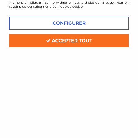
moment en cliquant sur le widget en bas à droite de la page. Pour en
savoir plus, consulter notre politique de cookie.
CONFIGURER
ACCEPTER TOUT
Ragazzon
Downpipe + Décata d'échappement inox - Kia
Procee'd 1,6T GT 2013+
Délai de livraison
168,00 €
ACHAT RAPIDE
1 article sur
1