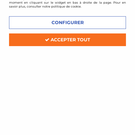
moment en cliquant sur le widget en bas à droite de la page. Pour en
savoir plus, consulter notre politique de cookie.
CONFIGURER
ACCEPTER TOUT
TA TECHNIX
Downpipe + Décata inox Seat Ibiza 6J / Skoda
Fabia 5J RS 1,4l TSI
En stock
240,00 €
349,00 €
ACHAT RAPIDE
- 204 €