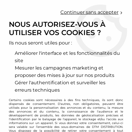
0
Continuer sans accepter
NOUS AUTORISEZ-VOUS À
UTILISER VOS COOKIES ?
Accueil
>
Echappement sport
>
Downpipe inox, Décata et cata sport
>
Skoda
>
Fabia
Ils nous seront utiles pour :
FABIA
Améliorer l'interface et les fonctionnalités du
site
Mesurer les campagnes marketing et
proposer des mises à jour sur nos produits
TRIER & FILTRER
Gérer l'authentification et surveiller les
erreurs techniques
5 articles sur
5
Certains cookies sont nécessaires à des fins techniques, ils sont donc
dispensés de consentement. D'autres, non obligatoires, peuvent être
utilisés pour la personnalisation des annonces et du contenu, la mesure
des annonces et du contenu, la connaissance de l'audience et le
développement de produits, les données de géolocalisation précises et
- 109 €
l'identification par le balayage de l'appareil, le stockage et/ou l'accès aux
informations sur un appareil. Si vous donnez votre consentement, celui-ci
sera valable sur l’ensemble des sous-domaines de DTM DISTRIBUTION.
Vous disposez de la possibilité de retirer votre consentement à tout