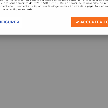
le des sous-domaines de DTM DISTRIBUTION. Vous disposez de la possibilité de reti
ment à tout moment en cliquant sur le widget en bas à droite de la page. Pour en sav
TOUS LES PRODUITS
r notre politique de cookie.
VOIR TOUS LES PR
NFIGURER
ACCEPTER T