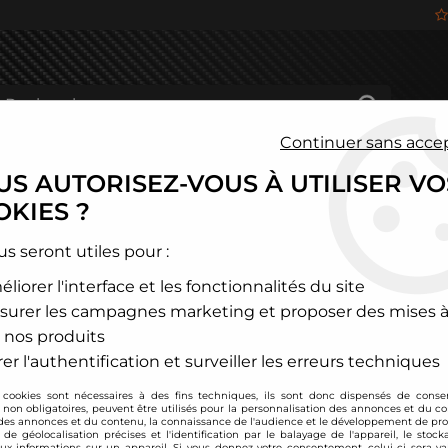
Continuer sans acce
S AUTORISEZ-VOUS À UTILISER VO
HÂSSIS
FREINAGE
HABITACLE
JANTES ALU
KIES ?
és
>
Ford
>
Focus
us seront utiles pour :
liorer l'interface et les fonctionnalités du site
FOCUS
surer les campagnes marketing et proposer des mises à
 nos produits
er l'authentification et surveiller les erreurs techniques
 cookies sont nécessaires à des fins techniques, ils sont donc dispensés de cons
FOCUS 2
FOCUS 3
, non obligatoires, peuvent être utilisés pour la personnalisation des annonces et du co
es annonces et du contenu, la connaissance de l'audience et le développement de prod
de géolocalisation précises et l'identification par le balayage de l'appareil, le stock
aux informations sur un appareil. Si vous donnez votre consentement, celui-ci sera va