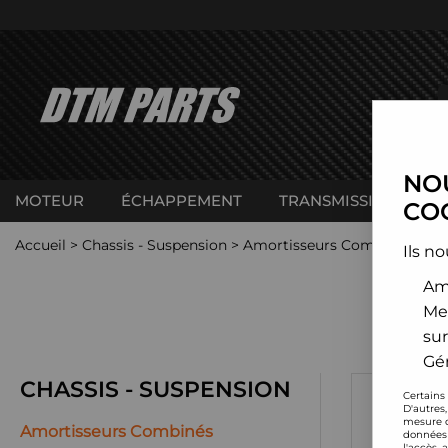
NOU
MOTEUR
ÉCHAPPEMENT
TRANSMISSION
C
COO
Accueil
>
Chassis - Suspension
>
Amortisseurs Combinés filet
Ils no
Amé
Me
sur
Gér
CHASSIS - SUSPENSION
Certains
D'autres
mesure d
Amortisseurs Combinés
données 
l'accès 