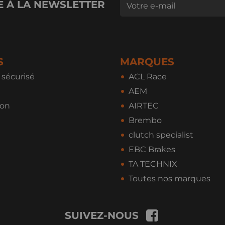
E À LA NEWSLETTER
S
MARQUES
sécurisé
ACL Race
AEM
ion
AIRTEC
Brembo
clutch specialist
EBC Brakes
TA TECHNIX
Toutes nos marques
SUIVEZ-NOUS