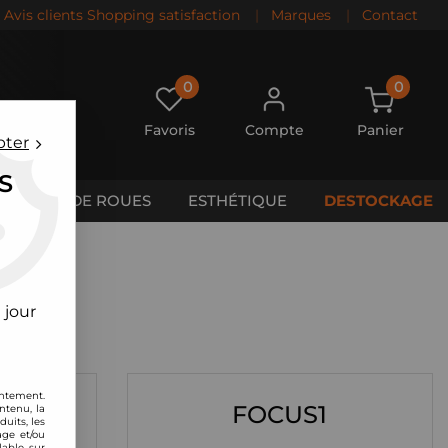
Avis clients Shopping satisfaction
|
Marques
|
Contact
0
0
Favoris
Compte
Panier
pter
S
CALES DE ROUES
ESTHÉTIQUE
DESTOCKAGE
 jour
entement.
FOCUS1
ntenu, la
uits, les
age et/ou
lable sur