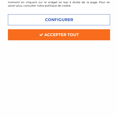
moment en cliquant sur le widget en bas à droite de la page. Pour en
savoir plus, consulter notre politique de cookie.
CONFIGURER
ACCEPTER TOUT
AP Suspension
Combinés filetés AP SUSPENSION - Subaru
Impreza (1992-2000)
Délai de livraison
705,60 €
ACHAT RAPIDE
- 167 €