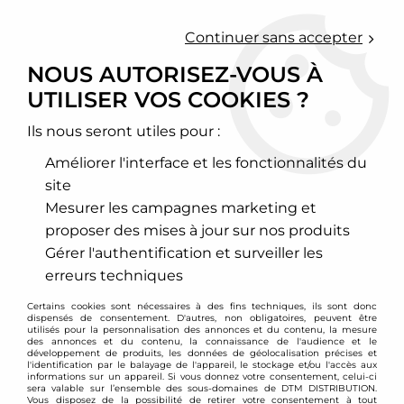
0
Continuer sans accepter
NOUS AUTORISEZ-VOUS À
UTILISER VOS COOKIES ?
Accueil
>
Chassis - Suspension
>
Amortisseurs Combinés filetés
>
Subaru
Ils nous seront utiles pour :
SUBARU
Améliorer l'interface et les fonctionnalités du
site
Mesurer les campagnes marketing et
proposer des mises à jour sur nos produits
TRIER & FILTRER
Gérer l'authentification et surveiller les
erreurs techniques
9 articles sur
9
Certains cookies sont nécessaires à des fins techniques, ils sont donc
dispensés de consentement. D'autres, non obligatoires, peuvent être
utilisés pour la personnalisation des annonces et du contenu, la mesure
des annonces et du contenu, la connaissance de l'audience et le
développement de produits, les données de géolocalisation précises et
l'identification par le balayage de l'appareil, le stockage et/ou l'accès aux
informations sur un appareil. Si vous donnez votre consentement, celui-ci
sera valable sur l’ensemble des sous-domaines de DTM DISTRIBUTION.
Vous disposez de la possibilité de retirer votre consentement à tout