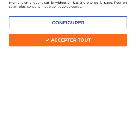
moment en cliquant sur le widget en bas à droite de la page. Pour en
savoir plus, consulter notre politique de cookie.
CONFIGURER
ACCEPTER TOUT
JOM
Amortisseurs Combinés filetés Hyundai i30
En stock
299,00 €
489,00 €
ACHAT RAPIDE
- 167 €