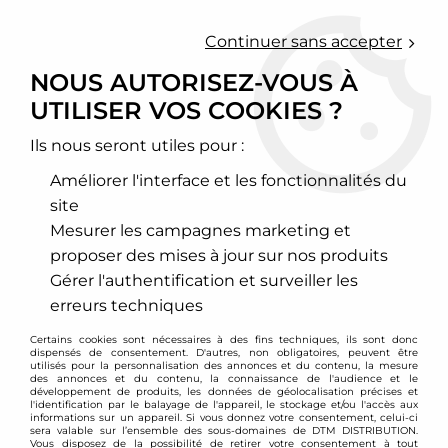
0
Continuer sans accepter
NOUS AUTORISEZ-VOUS À
UTILISER VOS COOKIES ?
Accueil
>
Chassis - Suspension
>
Amortisseurs Combinés filetés
>
Hyundai
Ils nous seront utiles pour :
HYUNDAI
Améliorer l'interface et les fonctionnalités du
site
Mesurer les campagnes marketing et
proposer des mises à jour sur nos produits
TRIER & FILTRER
Gérer l'authentification et surveiller les
erreurs techniques
8 articles sur
8
Certains cookies sont nécessaires à des fins techniques, ils sont donc
dispensés de consentement. D'autres, non obligatoires, peuvent être
utilisés pour la personnalisation des annonces et du contenu, la mesure
des annonces et du contenu, la connaissance de l'audience et le
développement de produits, les données de géolocalisation précises et
- 190 €
l'identification par le balayage de l'appareil, le stockage et/ou l'accès aux
informations sur un appareil. Si vous donnez votre consentement, celui-ci
sera valable sur l’ensemble des sous-domaines de DTM DISTRIBUTION.
Vous disposez de la possibilité de retirer votre consentement à tout