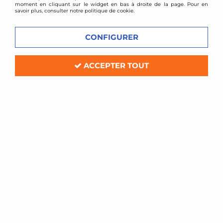
PUNTO
moment en cliquant sur le widget en bas à droite de la page. Pour en
savoir plus, consulter notre politique de cookie.
VOIR TOUS LES
CONFIGURER
PRODUITS
ACCEPTER TOUT
SERVICE CLIENT
PAIEMENT SÉCURISÉ
Contact par email, une
Carte bancaire 100%