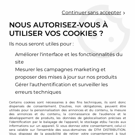
0
Continuer sans accepter
NOUS AUTORISEZ-VOUS À
UTILISER VOS COOKIES ?
Accueil
>
Chassis - Suspension
>
Amortisseurs Combinés filetés
>
Mazda
>
2
Ils nous seront utiles pour :
2
Améliorer l'interface et les fonctionnalités du
site
Mesurer les campagnes marketing et
proposer des mises à jour sur nos produits
TRIER & FILTRER
Gérer l'authentification et surveiller les
erreurs techniques
3 articles sur
3
Certains cookies sont nécessaires à des fins techniques, ils sont donc
dispensés de consentement. D'autres, non obligatoires, peuvent être
utilisés pour la personnalisation des annonces et du contenu, la mesure
des annonces et du contenu, la connaissance de l'audience et le
développement de produits, les données de géolocalisation précises et
- 70.33 €
l'identification par le balayage de l'appareil, le stockage et/ou l'accès aux
informations sur un appareil. Si vous donnez votre consentement, celui-ci
sera valable sur l’ensemble des sous-domaines de DTM DISTRIBUTION.
Vous disposez de la possibilité de retirer votre consentement à tout