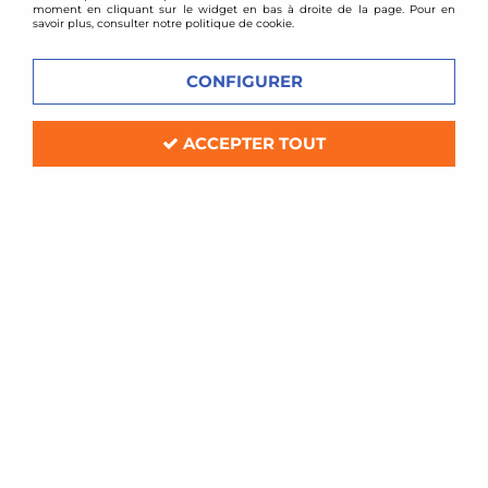
moment en cliquant sur le widget en bas à droite de la page. Pour en
savoir plus, consulter notre politique de cookie.
CONFIGURER
TA TECHNIX
Combinés filetés Ford Fiesta 02-05 / Mazda 2
ACCEPTER TOUT
En stock
330,00 €
400,33 €
ACHAT RAPIDE
- 90 €