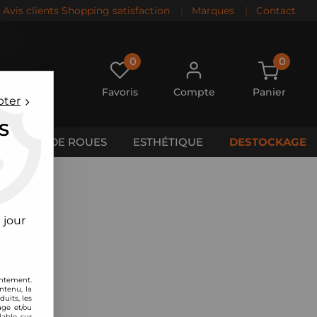
Avis clients Shopping satisfaction
|
Marques
|
Contact
0
0
Favoris
Compte
Panier
pter
S
CALES DE ROUES
ESTHÉTIQUE
DESTOCKAGE
 jour
entement.
ntenu, la
uits, les
age et/ou
lable sur