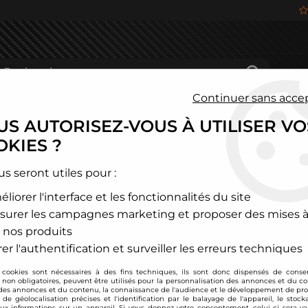
Continuer sans acce
S AUTORISEZ-VOUS À UTILISER VO
HÂSSIS
FREINAGE
HABITACLE
JANTES ALU
KIES ?
és
>
Audi
>
A1 / S1
us seront utiles pour :
liorer l'interface et les fonctionnalités du site
A1 / S1
surer les campagnes marketing et proposer des mises à
 nos produits
er l'authentification et surveiller les erreurs techniques
 cookies sont nécessaires à des fins techniques, ils sont donc dispensés de cons
, non obligatoires, peuvent être utilisés pour la personnalisation des annonces et du co
es annonces et du contenu, la connaissance de l'audience et le développement de prod
de géolocalisation précises et l'identification par le balayage de l'appareil, le stock
aux informations sur un appareil. Si vous donnez votre consentement, celui-ci sera va