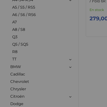
/ Polo 6R
A5 / S5 / RS5
En stock
A6 / S6 / RS6
279,0
A7
A8 / S8
Q3
Q5 / SQ5
R8
TT
BMW
Cadillac
Chevrolet
Chrysler
Citroën
Dodge