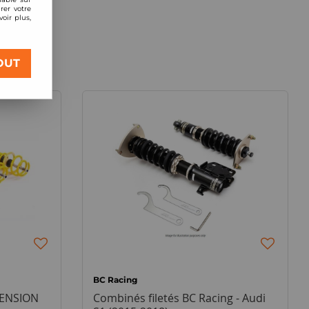
rer votre
oir plus,
OUT
BC Racing
PENSION
Combinés filetés BC Racing - Audi