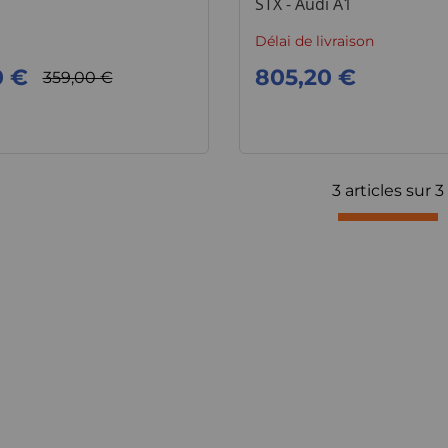
STX - Audi A1
Délai de livraison
0 €
805,20 €
359,00 €
3 articles sur
3