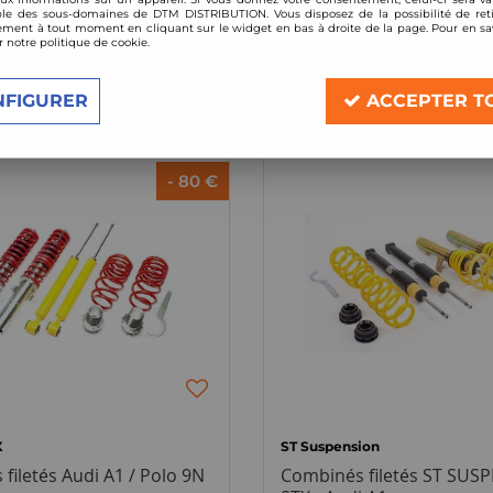
le des sous-domaines de DTM DISTRIBUTION. Vous disposez de la possibilité de reti
ment à tout moment en cliquant sur le widget en bas à droite de la page. Pour en sav
r notre politique de cookie.
3 articles sur
3
NFIGURER
ACCEPTER T
- 80 €
X
ST Suspension
filetés Audi A1 / Polo 9N
Combinés filetés ST SUS