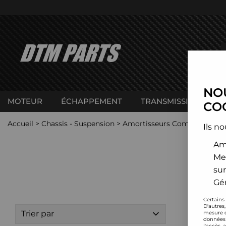
NOU
MOTEUR
ÉCHAPPEMENT
TRANSMISSION
C
COO
Accueil
>
Chassis - Suspension
>
Amortisseurs Combinés filet
Ils no
Amé
Me
sur
Gér
Certains
D'autres
Trier par
mesure d
données 
l'accès 