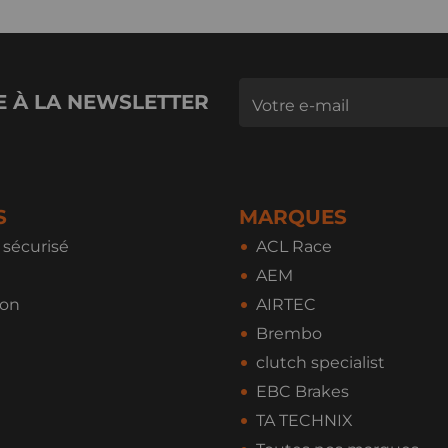
E À LA NEWSLETTER
S
MARQUES
sécurisé
ACL Race
AEM
ion
AIRTEC
Brembo
clutch specialist
EBC Brakes
TA TECHNIX