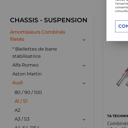
l’ensemb
consente
consulte
CHASSIS - SUSPENSION
CO
Amortisseurs Combinés
filetés
* Biellettes de barre
stabilisatrice
Alfa Romeo
Aston Martin
Audi
80 / 90 / 100
A1 / S1
A2
TA TECHNI
A3 / S3
Combinés 
A4-S4-RS4