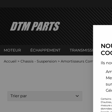
NOU
MOTEUR
ÉCHAPPEMENT
TRANSMISSION
C
COO
Accueil
>
Chassis - Suspension
>
Amortisseurs Combinés filet
Ils no
Amé
Me
sur
Gér
Trier par
Certains
D'autres
mesure d
données 
l'accès 