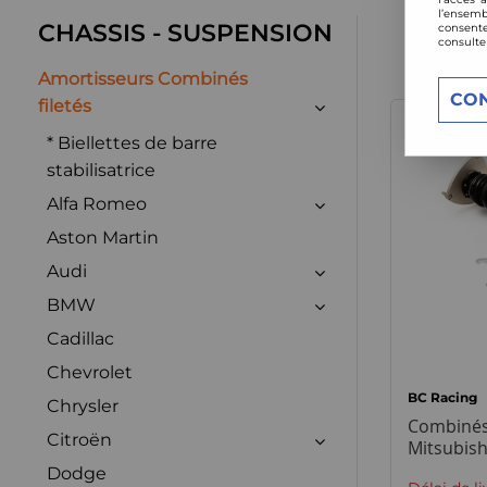
l’ensemb
CHASSIS - SUSPENSION
consente
consulte
Amortisseurs Combinés
CO
filetés
* Biellettes de barre
stabilisatrice
Alfa Romeo
Aston Martin
Audi
BMW
Cadillac
Chevrolet
BC Racing
Chrysler
Combinés 
Citroën
Mitsubis
Dodge