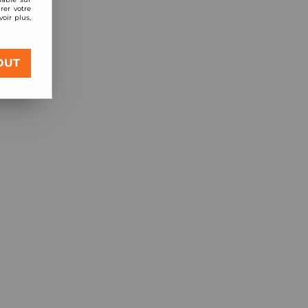
rer votre
oir plus,
OUT