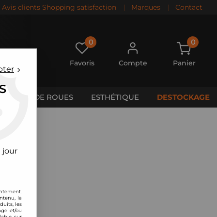
Avis clients Shopping satisfaction
|
Marques
|
Contact
0
0
Favoris
Compte
Panier
pter
S
CALES DE ROUES
ESTHÉTIQUE
DESTOCKAGE
 jour
entement.
ntenu, la
uits, les
age et/ou
lable sur