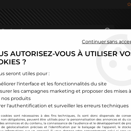
Continuer sans acce
S AUTORISEZ-VOUS À UTILISER VO
HÂSSIS
FREINAGE
HABITACLE
JANTES ALU
KIES ?
és
>
Mitsubishi
>
3000GT
us seront utiles pour :
liorer l'interface et les fonctionnalités du site
3000GT
surer les campagnes marketing et proposer des mises à
 nos produits
er l'authentification et surveiller les erreurs techniques
 cookies sont nécessaires à des fins techniques, ils sont donc dispensés de cons
, non obligatoires, peuvent être utilisés pour la personnalisation des annonces et du co
es annonces et du contenu, la connaissance de l'audience et le développement de prod
de géolocalisation précises et l'identification par le balayage de l'appareil, le stock
aux informations sur un appareil. Si vous donnez votre consentement, celui-ci sera va