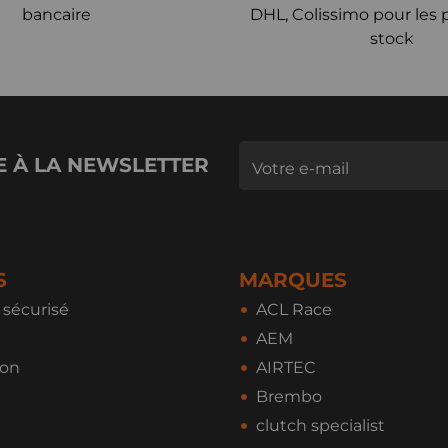
bancaire
DHL, Colissimo pour les 
stock
E À LA NEWSLETTER
S
MARQUES
sécurisé
ACL Race
AEM
ion
AIRTEC
Brembo
clutch specialist