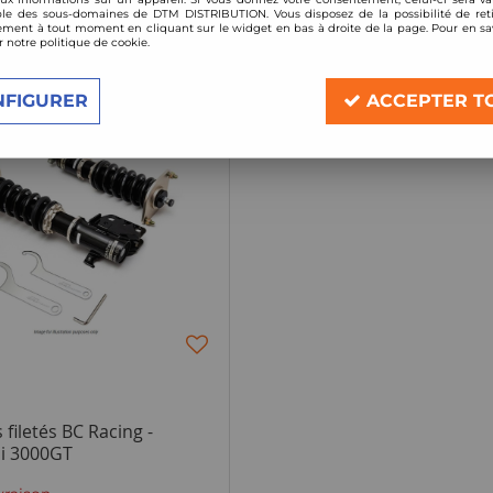
le des sous-domaines de DTM DISTRIBUTION. Vous disposez de la possibilité de reti
ment à tout moment en cliquant sur le widget en bas à droite de la page. Pour en sav
1 article sur
1
r notre politique de cookie.
NFIGURER
ACCEPTER T
filetés BC Racing -
hi 3000GT