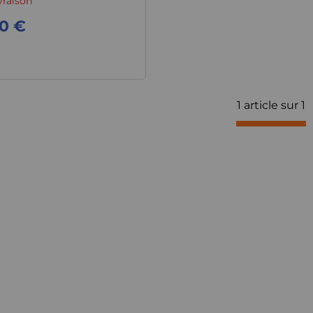
vraison
0 €
1 article sur
1