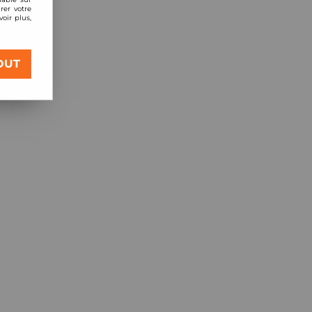
rer votre
oir plus,
OUT