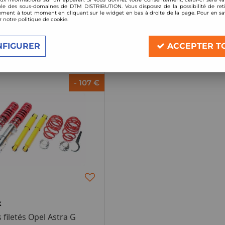
le des sous-domaines de DTM DISTRIBUTION. Vous disposez de la possibilité de reti
ment à tout moment en cliquant sur le widget en bas à droite de la page. Pour en sav
r notre politique de cookie.
1 article sur
1
NFIGURER
ACCEPTER T
- 107 €
X
filetés Opel Astra G