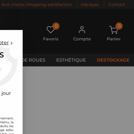
Avis clients Shopping satisfaction
|
Marques
|
Contact
0
0
Favoris
Compte
Panier
pter
S
CALES DE ROUES
ESTHÉTIQUE
DESTOCKAGE
 jour
entement.
ntenu, la
uits, les
age et/ou
lable sur