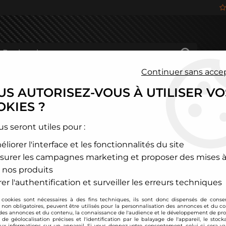
Continuer sans acce
S AUTORISEZ-VOUS À UTILISER VO
HÂSSIS
FREINAGE
HABITACLE
JANTES ALU
KIES ?
és
>
Opel
>
Astra
>
Astra G
us seront utiles pour :
liorer l'interface et les fonctionnalités du site
ASTRA G
surer les campagnes marketing et proposer des mises à
 nos produits
er l'authentification et surveiller les erreurs techniques
 cookies sont nécessaires à des fins techniques, ils sont donc dispensés de cons
, non obligatoires, peuvent être utilisés pour la personnalisation des annonces et du co
es annonces et du contenu, la connaissance de l'audience et le développement de prod
de géolocalisation précises et l'identification par le balayage de l'appareil, le stock
aux informations sur un appareil. Si vous donnez votre consentement, celui-ci sera va