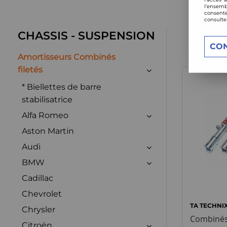
l’ensemb
consente
consulte
CHASSIS - SUSPENSION
CO
Amortisseurs Combinés
filetés
* Biellettes de barre
stabilisatrice
Alfa Romeo
Aston Martin
Audi
BMW
Cadillac
Chevrolet
TA TECHNI
Chrysler
Combinés 
Citroën