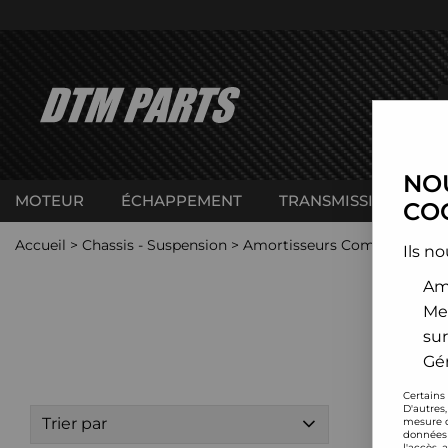
NOU
MOTEUR
ÉCHAPPEMENT
TRANSMISSION
C
COO
Accueil
>
Chassis - Suspension
>
Amortisseurs Combinés filet
Ils no
Amé
Me
sur
Gér
Certains
D'autres
Trier par
mesure d
données 
l'accès 