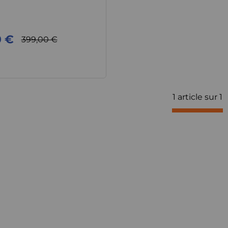
0 €
399,00 €
1 article sur
1