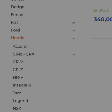
Dodge
En stock
Ferrari
340,0
Fiat
Ford
Honda
Accord
Civic - CRX
CR-V
CR-Z
HR-V
Integra R
Jazz
Legend
NSX