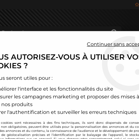
Continuer sans acce
S AUTORISEZ-VOUS À UTILISER VO
HÂSSIS
FREINAGE
HABITACLE
JANTES ALU
KIES ?
és
>
Honda
>
S2000
us seront utiles pour :
liorer l'interface et les fonctionnalités du site
S2000
surer les campagnes marketing et proposer des mises à
 nos produits
er l'authentification et surveiller les erreurs techniques
 cookies sont nécessaires à des fins techniques, ils sont donc dispensés de cons
, non obligatoires, peuvent être utilisés pour la personnalisation des annonces et du co
es annonces et du contenu, la connaissance de l'audience et le développement de prod
de géolocalisation précises et l'identification par le balayage de l'appareil, le stock
aux informations sur un appareil. Si vous donnez votre consentement, celui-ci sera va