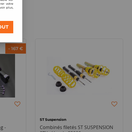
rer votre
oir plus,
OUT
- 167 €
ST Suspension
g -
Combinés filetés ST SUSPENSION