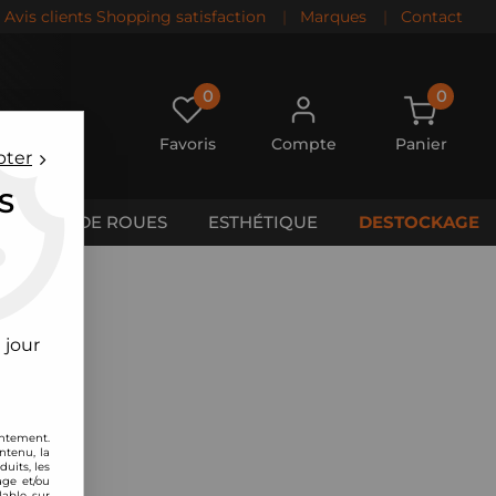
Avis clients Shopping satisfaction
|
Marques
|
Contact
0
0
Favoris
Compte
Panier
pter
S
CALES DE ROUES
ESTHÉTIQUE
DESTOCKAGE
 jour
entement.
ntenu, la
uits, les
age et/ou
lable sur