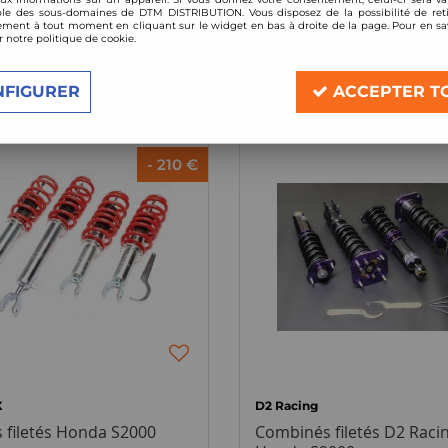
le des sous-domaines de DTM DISTRIBUTION. Vous disposez de la possibilité de reti
ment à tout moment en cliquant sur le widget en bas à droite de la page. Pour en sav
r notre politique de cookie.
3 articles sur
3
NFIGURER
ACCEPTER T
- 210 €
X
D2 Racing
 filetés Honda S2000
Combinés filetés D2 Racin