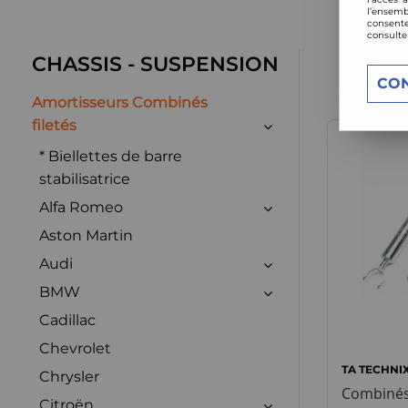
l’ensemb
consente
consulte
CHASSIS - SUSPENSION
CO
Amortisseurs Combinés
filetés
* Biellettes de barre
stabilisatrice
Alfa Romeo
Aston Martin
Audi
BMW
Cadillac
Chevrolet
TA TECHNI
Chrysler
Combinés
Citroën