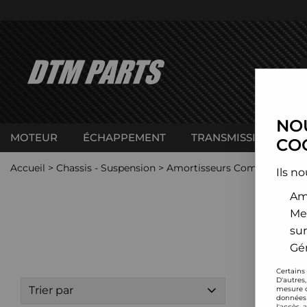
NOU
MOTEUR
ÉCHAPPEMENT
TRANSMISSION
C
COO
Accueil
>
Chassis - Suspension
>
Amortisseurs Combinés filet
Ils no
Amé
Me
sur
Gér
Certains
D'autres
Trier par
mesure d
données 
l'accès 