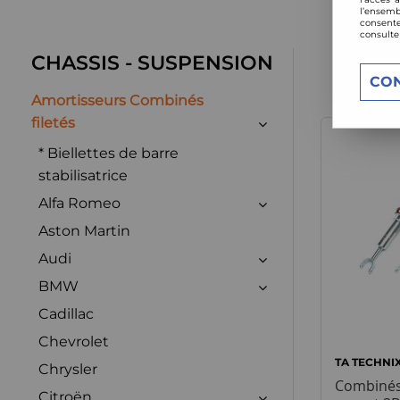
l’ensemb
consente
consulte
CHASSIS - SUSPENSION
CO
Amortisseurs Combinés
filetés
* Biellettes de barre
stabilisatrice
Alfa Romeo
Aston Martin
Audi
BMW
Cadillac
Chevrolet
TA TECHNI
Chrysler
Combinés 
Citroën