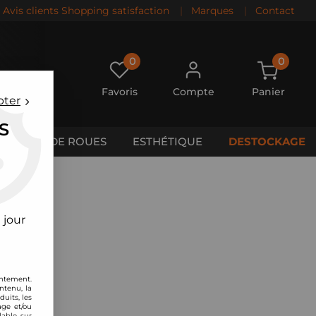
Avis clients Shopping satisfaction
|
Marques
|
Contact
0
0
Favoris
Compte
Panier
pter
S
CALES DE ROUES
ESTHÉTIQUE
DESTOCKAGE
 jour
entement.
ntenu, la
uits, les
age et/ou
lable sur