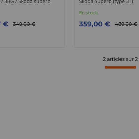
 / 3BG / Skoda superb
Skoda Superb (type 3T)
En stock
7 €
359,00 €
349,00 €
489,00 €
2 articles sur
2