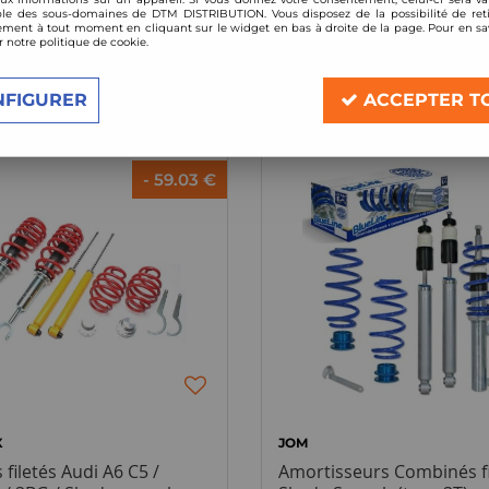
le des sous-domaines de DTM DISTRIBUTION. Vous disposez de la possibilité de reti
ment à tout moment en cliquant sur le widget en bas à droite de la page. Pour en sav
r notre politique de cookie.
2 articles sur
2
NFIGURER
ACCEPTER T
- 59.03 €
X
JOM
filetés Audi A6 C5 /
Amortisseurs Combinés fi