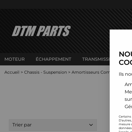
NOU
MOTEUR
ÉCHAPPEMENT
TRANSMISSION
C
COO
Accueil
>
Chassis - Suspension
>
Amortisseurs Combinés filet
Ils no
Amé
Me
sur
Gér
Certains
D'autres
Trier par
mesure d
données 
l'accès 