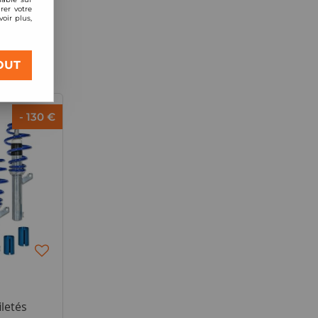
rer votre
oir plus,
OUT
- 130 €
letés