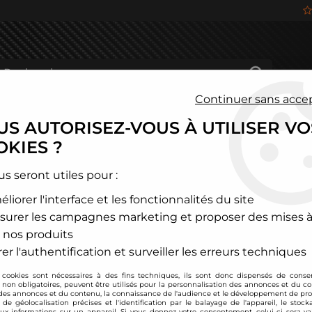
Continuer sans acce
S AUTORISEZ-VOUS À UTILISER VO
HÂSSIS
FREINAGE
HABITACLE
JANTES ALU
KIES ?
és
>
Skoda
>
Superb
us seront utiles pour :
liorer l'interface et les fonctionnalités du site
SUPERB
surer les campagnes marketing et proposer des mises à
 nos produits
er l'authentification et surveiller les erreurs techniques
 cookies sont nécessaires à des fins techniques, ils sont donc dispensés de cons
, non obligatoires, peuvent être utilisés pour la personnalisation des annonces et du co
es annonces et du contenu, la connaissance de l'audience et le développement de prod
de géolocalisation précises et l'identification par le balayage de l'appareil, le stock
aux informations sur un appareil. Si vous donnez votre consentement, celui-ci sera va