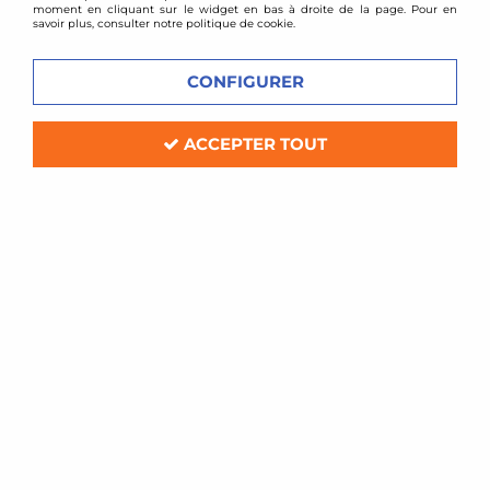
moment en cliquant sur le widget en bas à droite de la page. Pour en
savoir plus, consulter notre politique de cookie.
CONFIGURER
ACCEPTER TOUT
D2 Racing
Combinés filetés D2 Racing - Volkswagen Bora
(2 roues motrices)
Délai de livraison
949,00 €
1116,00 €
ACHAT RAPIDE
- 167 €