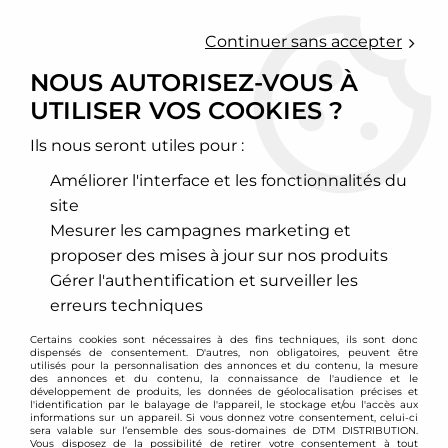
0
Continuer sans accepter
NOUS AUTORISEZ-VOUS À
UTILISER VOS COOKIES ?
Accueil
>
Chassis - Suspension
>
Amortisseurs Combinés filetés
>
Volkswagen
>
Bora
Ils nous seront utiles pour :
BORA
Améliorer l'interface et les fonctionnalités du
site
Mesurer les campagnes marketing et
proposer des mises à jour sur nos produits
TRIER & FILTRER
Gérer l'authentification et surveiller les
erreurs techniques
2 articles sur
2
Certains cookies sont nécessaires à des fins techniques, ils sont donc
dispensés de consentement. D'autres, non obligatoires, peuvent être
utilisés pour la personnalisation des annonces et du contenu, la mesure
des annonces et du contenu, la connaissance de l'audience et le
développement de produits, les données de géolocalisation précises et
- 167 €
l'identification par le balayage de l'appareil, le stockage et/ou l'accès aux
informations sur un appareil. Si vous donnez votre consentement, celui-ci
sera valable sur l’ensemble des sous-domaines de DTM DISTRIBUTION.
Vous disposez de la possibilité de retirer votre consentement à tout