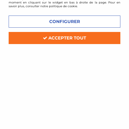
moment en cliquant sur le widget en bas à droite de la page. Pour en
savoir plus, consulter notre politique de cookie.
CONFIGURER
TA TECHNIX
Combinés filetés VW Sharan / ford Galaxy /
Seat Alhambra
ACCEPTER TOUT
En stock
289,00 €
349,00 €
ACHAT RAPIDE
1 article sur
1