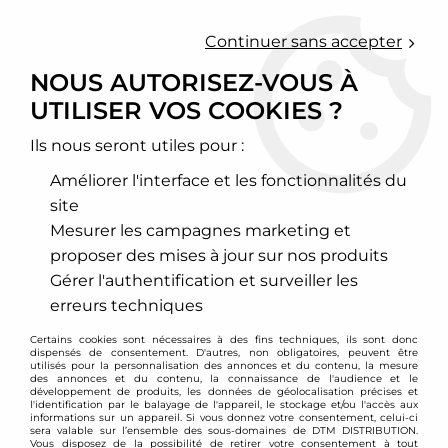
0
Continuer sans accepter
NOUS AUTORISEZ-VOUS À
UTILISER VOS COOKIES ?
Accueil
>
Chassis - Suspension
>
Amortisseurs Combinés filetés
>
Volkswagen
>
Sharan
Ils nous seront utiles pour :
SHARAN
Améliorer l'interface et les fonctionnalités du
site
Mesurer les campagnes marketing et
proposer des mises à jour sur nos produits
TRIER & FILTRER
Gérer l'authentification et surveiller les
erreurs techniques
1 article sur
1
Certains cookies sont nécessaires à des fins techniques, ils sont donc
dispensés de consentement. D'autres, non obligatoires, peuvent être
utilisés pour la personnalisation des annonces et du contenu, la mesure
des annonces et du contenu, la connaissance de l'audience et le
développement de produits, les données de géolocalisation précises et
- 60 €
l'identification par le balayage de l'appareil, le stockage et/ou l'accès aux
informations sur un appareil. Si vous donnez votre consentement, celui-ci
sera valable sur l’ensemble des sous-domaines de DTM DISTRIBUTION.
Vous disposez de la possibilité de retirer votre consentement à tout