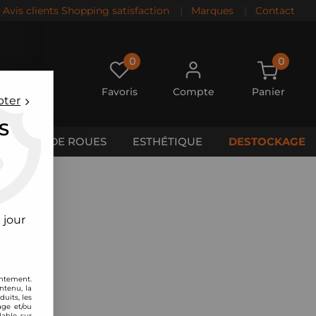
Avis clients Shopping satisfaction
|
Marques
|
Contact
0
0
Favoris
Compte
Panier
pter
S
CALES DE ROUES
ESTHÉTIQUE
DESTOCKAGE
 jour
entement.
ntenu, la
uits, les
age et/ou
lable sur