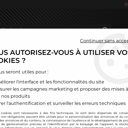
Continuer sans acce
S AUTORISEZ-VOUS À UTILISER VO
HÂSSIS
FREINAGE
HABITACLE
JANTES ALU
KIES ?
és
>
Volkswagen
>
Golf
>
Golf 2
us seront utiles pour :
liorer l'interface et les fonctionnalités du site
GOLF 2
surer les campagnes marketing et proposer des mises à
 nos produits
er l'authentification et surveiller les erreurs techniques
 cookies sont nécessaires à des fins techniques, ils sont donc dispensés de cons
, non obligatoires, peuvent être utilisés pour la personnalisation des annonces et du co
es annonces et du contenu, la connaissance de l'audience et le développement de prod
de géolocalisation précises et l'identification par le balayage de l'appareil, le stock
aux informations sur un appareil. Si vous donnez votre consentement, celui-ci sera va