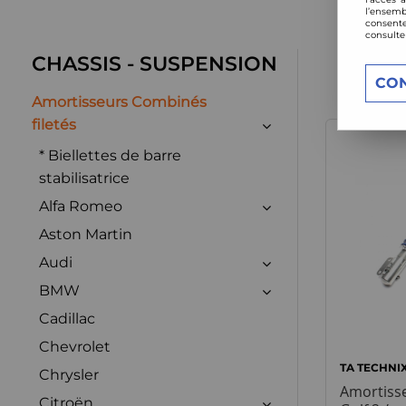
l’ensemb
consente
consulte
CHASSIS - SUSPENSION
CO
Amortisseurs Combinés
filetés
* Biellettes de barre
stabilisatrice
Alfa Romeo
Aston Martin
Audi
BMW
Cadillac
Chevrolet
TA TECHNI
Chrysler
Amortisse
Citroën