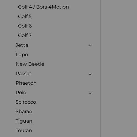
Golf 4 / Bora 4Motion
Golf 5
Golf 6
Golf 7
Jetta
Lupo
New Beetle
Passat
Phaeton
Polo
Scirocco
Sharan
Tiguan
Touran