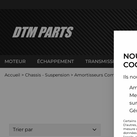
NOU
MOTEUR
ÉCHAPPEMENT
TRANSMISSION
C
COO
Accueil
>
Chassis - Suspension
>
Amortisseurs Combinés filet
Ils no
Amé
Me
sur
Gér
Certains
D'autres
Trier par
mesure d
données 
l'accès 