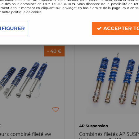
le des sous-domaines de DTM DISTRIBUTION. Vous disposez de la possibilité de reti
ment à tout moment en cliquant sur le widget en bas à droite de la page. Pour en sav
r notre politique de cookie.
3 articles sur
3
NFIGURER
ACCEPTER T
- 40 €
X
AP Suspension
urs combiné fileté vw
Combinés filetés AP SUS