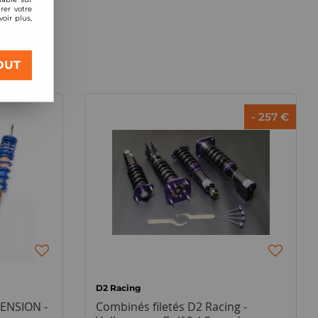
rer votre
oir plus,
OUT
- 257 €
D2 Racing
PENSION -
Combinés filetés D2 Racing -