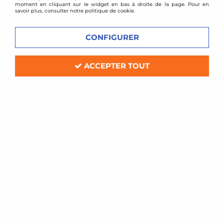
moment en cliquant sur le widget en bas à droite de la page. Pour en
savoir plus, consulter notre politique de cookie.
CONFIGURER
ACCEPTER TOUT
Green filters
Filtre à air Green de remplacement pour
Hyundai Coupe FX 1,6l 16v
Délai de livraison
60,00 €
ACHAT RAPIDE