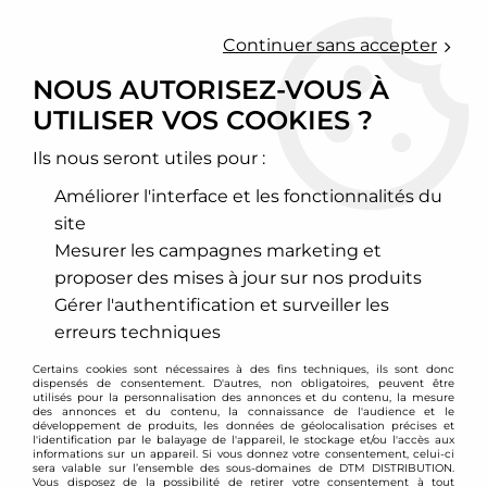
0
Continuer sans accepter
NOUS AUTORISEZ-VOUS À
UTILISER VOS COOKIES ?
Accueil
>
Moteur et turbo
>
Circuit d'air
>
Filtre à air sport
>
Hyundai
Ils nous seront utiles pour :
HYUNDAI
Améliorer l'interface et les fonctionnalités du
site
Mesurer les campagnes marketing et
proposer des mises à jour sur nos produits
TRIER & FILTRER
Gérer l'authentification et surveiller les
erreurs techniques
11 articles sur
11
Certains cookies sont nécessaires à des fins techniques, ils sont donc
dispensés de consentement. D'autres, non obligatoires, peuvent être
utilisés pour la personnalisation des annonces et du contenu, la mesure
des annonces et du contenu, la connaissance de l'audience et le
développement de produits, les données de géolocalisation précises et
l'identification par le balayage de l'appareil, le stockage et/ou l'accès aux
informations sur un appareil. Si vous donnez votre consentement, celui-ci
sera valable sur l’ensemble des sous-domaines de DTM DISTRIBUTION.
Vous disposez de la possibilité de retirer votre consentement à tout