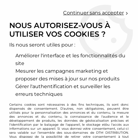
0
Continuer sans accepter
NOUS AUTORISEZ-VOUS À
UTILISER VOS COOKIES ?
Accueil
>
Moteur et turbo
>
Circuit d'air
>
Filtre à air sport
>
Chevrolet
Ils nous seront utiles pour :
CHEVROLET
Améliorer l'interface et les fonctionnalités du
site
Mesurer les campagnes marketing et
proposer des mises à jour sur nos produits
TRIER & FILTRER
Gérer l'authentification et surveiller les
erreurs techniques
7 articles sur
7
Certains cookies sont nécessaires à des fins techniques, ils sont donc
dispensés de consentement. D'autres, non obligatoires, peuvent être
utilisés pour la personnalisation des annonces et du contenu, la mesure
des annonces et du contenu, la connaissance de l'audience et le
développement de produits, les données de géolocalisation précises et
l'identification par le balayage de l'appareil, le stockage et/ou l'accès aux
informations sur un appareil. Si vous donnez votre consentement, celui-ci
sera valable sur l’ensemble des sous-domaines de DTM DISTRIBUTION.
Vous disposez de la possibilité de retirer votre consentement à tout