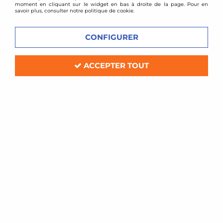
moment en cliquant sur le widget en bas à droite de la page. Pour en
savoir plus, consulter notre politique de cookie.
CONFIGURER
BMC
ACCEPTER TOUT
Filtre à air sport BMC pour Chevrolet Corvette
C6 6,0l V8
En stock
76,80 €
ACHAT RAPIDE