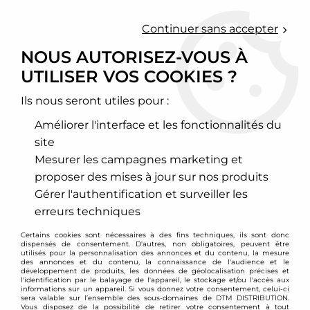
0
Continuer sans accepter
NOUS AUTORISEZ-VOUS À
UTILISER VOS COOKIES ?
Accueil
>
Moteur et turbo
>
Circuit d'air
>
Filtre à air sport
>
Aston Martin
Ils nous seront utiles pour :
ASTON MARTIN
Améliorer l'interface et les fonctionnalités du
site
Mesurer les campagnes marketing et
proposer des mises à jour sur nos produits
TRIER & FILTRER
Gérer l'authentification et surveiller les
erreurs techniques
2 articles sur
2
Certains cookies sont nécessaires à des fins techniques, ils sont donc
dispensés de consentement. D'autres, non obligatoires, peuvent être
utilisés pour la personnalisation des annonces et du contenu, la mesure
des annonces et du contenu, la connaissance de l'audience et le
développement de produits, les données de géolocalisation précises et
l'identification par le balayage de l'appareil, le stockage et/ou l'accès aux
informations sur un appareil. Si vous donnez votre consentement, celui-ci
sera valable sur l’ensemble des sous-domaines de DTM DISTRIBUTION.
Vous disposez de la possibilité de retirer votre consentement à tout