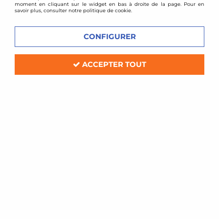
moment en cliquant sur le widget en bas à droite de la page. Pour en
savoir plus, consulter notre politique de cookie.
CONFIGURER
ACCEPTER TOUT
BMC
Filtre à air sport BMC pour Aston Martin DB11 /
DBS / Vantage
En stock
81,60 €
ACHAT RAPIDE