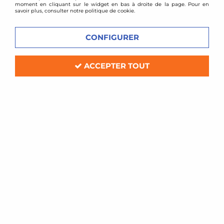
moment en cliquant sur le widget en bas à droite de la page. Pour en
savoir plus, consulter notre politique de cookie.
CONFIGURER
BMC
ACCEPTER TOUT
Filtre à air sport BMC pour Chrysler Crossfire
3,2L V6
En stock
74,40 €
ACHAT RAPIDE