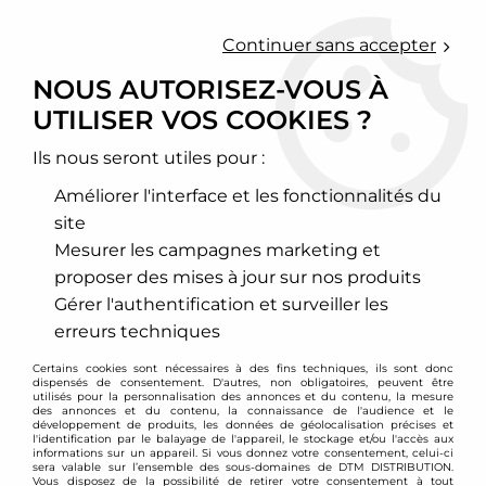
0
Continuer sans accepter
NOUS AUTORISEZ-VOUS À
UTILISER VOS COOKIES ?
Accueil
>
Moteur et turbo
>
Circuit d'air
>
Filtre à air sport
>
Chrysler
Ils nous seront utiles pour :
CHRYSLER
Améliorer l'interface et les fonctionnalités du
site
Mesurer les campagnes marketing et
proposer des mises à jour sur nos produits
TRIER & FILTRER
Gérer l'authentification et surveiller les
erreurs techniques
5 articles sur
5
Certains cookies sont nécessaires à des fins techniques, ils sont donc
dispensés de consentement. D'autres, non obligatoires, peuvent être
utilisés pour la personnalisation des annonces et du contenu, la mesure
des annonces et du contenu, la connaissance de l'audience et le
développement de produits, les données de géolocalisation précises et
l'identification par le balayage de l'appareil, le stockage et/ou l'accès aux
informations sur un appareil. Si vous donnez votre consentement, celui-ci
sera valable sur l’ensemble des sous-domaines de DTM DISTRIBUTION.
Vous disposez de la possibilité de retirer votre consentement à tout