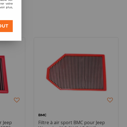
rer votre
oir plus,
OUT
BMC
r Jeep
Filtre à air sport BMC pour Jeep