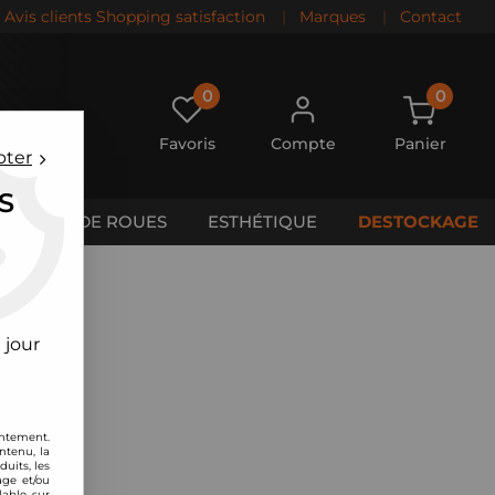
Avis clients Shopping satisfaction
|
Marques
|
Contact
0
0
Favoris
Compte
Panier
pter
S
CALES DE ROUES
ESTHÉTIQUE
DESTOCKAGE
 jour
entement.
ntenu, la
uits, les
age et/ou
lable sur