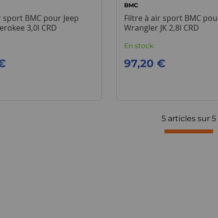
BMC
ir sport BMC pour Jeep
Filtre à air sport BMC pou
erokee 3,0l CRD
Wrangler JK 2,8l CRD
En stock
€
97,20 €
5 articles sur
5