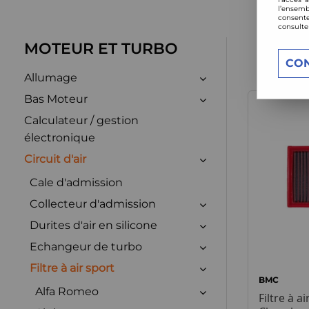
l’ensemb
consente
consulte
MOTEUR ET TURBO
CO
Allumage
Bas Moteur
Calculateur / gestion
électronique
Circuit d'air
Cale d'admission
Collecteur d'admission
Durites d'air en silicone
Echangeur de turbo
Filtre à air sport
BMC
Alfa Romeo
Filtre à a