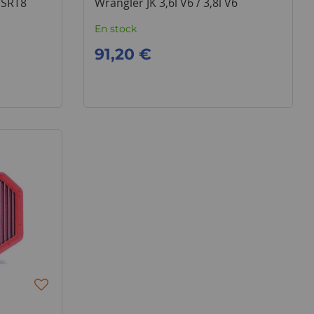
 SRT8
Wrangler JK 3,6l V6 / 3,8l V6
En stock
91,20 €