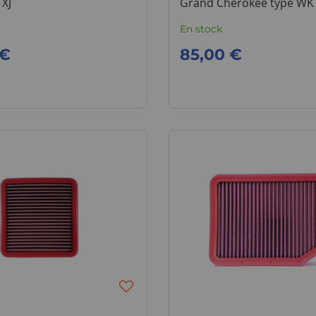
XJ
Grand Cherokee type WK
En stock
 €
85,00 €