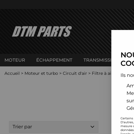
NOU
MOTEUR
ÉCHAPPEMENT
TRANSMISSION
C
COO
Accueil
>
Moteur et turbo
>
Circuit d'air
>
Filtre à air sport
>
J
Ils no
Amé
Me
sur
Gér
Certains
D'autres
Trier par
mesure d
données 
l'accès 