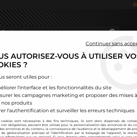
Continuer sans acce
S AUTORISEZ-VOUS À UTILISER VO
HÂSSIS
FREINAGE
HABITACLE
JANTES ALU
KIES ?
eep
us seront utiles pour :
liorer l'interface et les fonctionnalités du site
JEEP
surer les campagnes marketing et proposer des mises à
 nos produits
er l'authentification et surveiller les erreurs techniques
 cookies sont nécessaires à des fins techniques, ils sont donc dispensés de cons
, non obligatoires, peuvent être utilisés pour la personnalisation des annonces et du co
es annonces et du contenu, la connaissance de l'audience et le développement de prod
de géolocalisation précises et l'identification par le balayage de l'appareil, le stock
aux informations sur un appareil. Si vous donnez votre consentement, celui-ci sera va