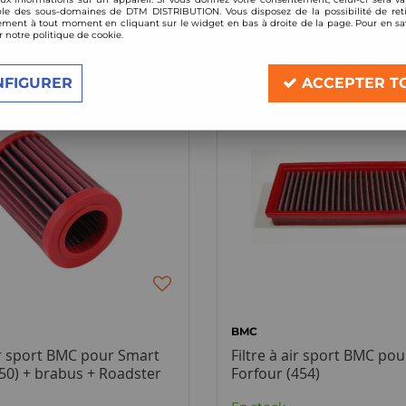
le des sous-domaines de DTM DISTRIBUTION. Vous disposez de la possibilité de reti
ment à tout moment en cliquant sur le widget en bas à droite de la page. Pour en sav
2 articles sur
2
r notre politique de cookie.
NFIGURER
ACCEPTER T
BMC
air sport BMC pour Smart
Filtre à air sport BMC po
50) + brabus + Roadster
Forfour (454)