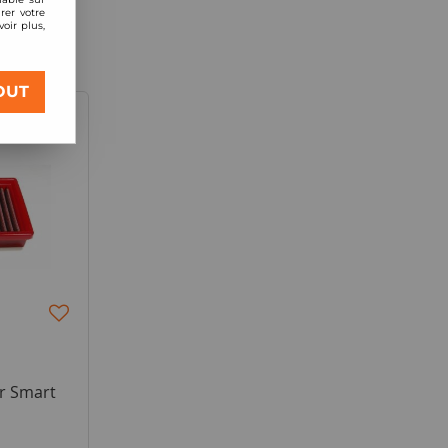
rer votre
oir plus,
OUT
ur Smart