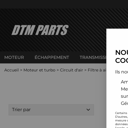
NOU
MOTEUR
ÉCHAPPEMENT
TRANSMISSION
C
COO
Accueil
>
Moteur et turbo
>
Circuit d'air
>
Filtre à air sport
>
S
Ils no
Amé
Me
sur
Gér
Trier par
Certains
D'autres
mesure d
données 
l'accès 