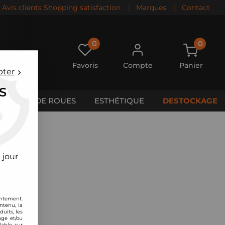
Avis clients Shopping satisfaction
|
Marques
|
Contact
0
0
Favoris
Compte
Panier
pter
S
CALES DE ROUES
ESTHÉTIQUE
DESTOCKAGE
 jour
entement.
ntenu, la
uits, les
age et/ou
lable sur