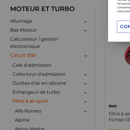
l’ensemb
MOTEUR ET TURBO
consente
consulte
Allumage
CO
Bas Moteur
Calculateur / gestion
électronique
Circuit d'air
Cale d'admission
Collecteur d'admission
Durites d'air en silicone
Echangeur de turbo
Filtre à air sport
BMC
Alfa Romeo
Filtre à 
Fortwo (4
Alpine
Aston Martin