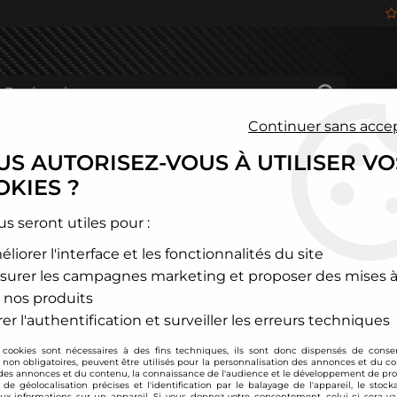
Continuer sans acce
S AUTORISEZ-VOUS À UTILISER VO
HÂSSIS
FREINAGE
HABITACLE
JANTES ALU
KIES ?
mart
us seront utiles pour :
liorer l'interface et les fonctionnalités du site
SMART
surer les campagnes marketing et proposer des mises à
 nos produits
er l'authentification et surveiller les erreurs techniques
 cookies sont nécessaires à des fins techniques, ils sont donc dispensés de cons
, non obligatoires, peuvent être utilisés pour la personnalisation des annonces et du co
es annonces et du contenu, la connaissance de l'audience et le développement de prod
de géolocalisation précises et l'identification par le balayage de l'appareil, le stock
aux informations sur un appareil. Si vous donnez votre consentement, celui-ci sera va