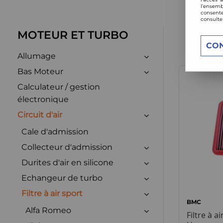
l’ensemb
consente
consulte
MOTEUR ET TURBO
CO
Allumage
Bas Moteur
Calculateur / gestion
électronique
Circuit d'air
Cale d'admission
Collecteur d'admission
Durites d'air en silicone
Echangeur de turbo
Filtre à air sport
BMC
Alfa Romeo
Filtre à 