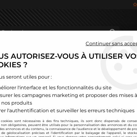
Continuer sans acce
S AUTORISEZ-VOUS À UTILISER VO
HÂSSIS
FREINAGE
HABITACLE
JANTES ALU
KIES ?
ummer
us seront utiles pour :
liorer l'interface et les fonctionnalités du site
HUMMER
surer les campagnes marketing et proposer des mises à
 nos produits
er l'authentification et surveiller les erreurs techniques
 cookies sont nécessaires à des fins techniques, ils sont donc dispensés de cons
, non obligatoires, peuvent être utilisés pour la personnalisation des annonces et du co
es annonces et du contenu, la connaissance de l'audience et le développement de prod
de géolocalisation précises et l'identification par le balayage de l'appareil, le stock
aux informations sur un appareil. Si vous donnez votre consentement, celui-ci sera va