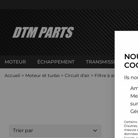
NOU
MOTEUR
ÉCHAPPEMENT
TRANSMISSION
C
COO
Accueil
>
Moteur et turbo
>
Circuit d'air
>
Filtre à air sport
>
H
Ils no
Amé
Me
sur
Gér
Certains
D'autres
Trier par
mesure d
données 
l'accès 