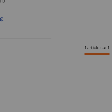
H3
 €
1 article sur
1