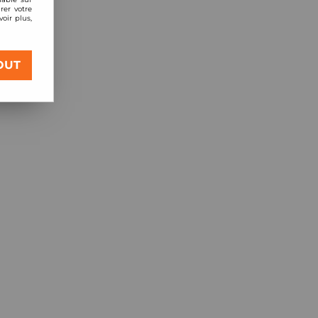
rer votre
oir plus,
OUT