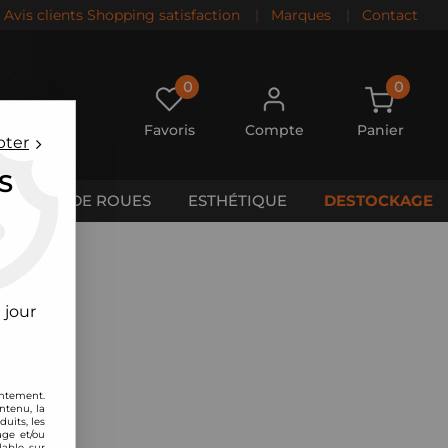
Avis clients Shopping satisfaction
|
Marques
|
Contact
0
0
Favoris
Compte
Panier
pter
S
CALES DE ROUES
ESTHÉTIQUE
DESTOCKAGE
 jour
entement.
ntenu, la
uits, les
age et/ou
lable sur